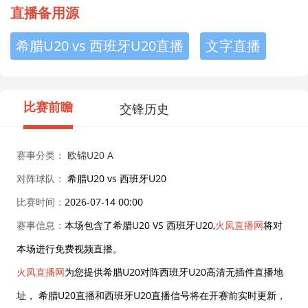
直播备用源
希腊U20 vs 西班牙U20直播
文字直播
比赛前瞻
交锋历史
赛事分类：
欧锦U20 A
对阵球队：
希腊U20 vs 西班牙U20
比赛时间：
2026-07-14 00:00
赛事信息：
本场包含了希腊U20 VS 西班牙U20,
火凤直播网
将对
本场进行免费视频直播。
火凤直播网
为您提供希腊U20对阵西班牙U20高清无插件直播地
址， 希腊U20直播和西班牙U20直播信号将在开赛前实时更新，