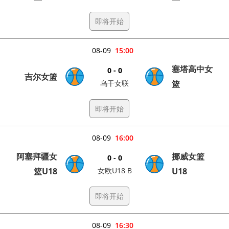
即将开始
08-09
15:00
塞塔高中女
0 - 0
吉尔女篮
乌干女联
篮
即将开始
08-09
16:00
阿塞拜疆女
挪威女篮
0 - 0
篮U18
女欧U18 B
U18
即将开始
08-09
16:30