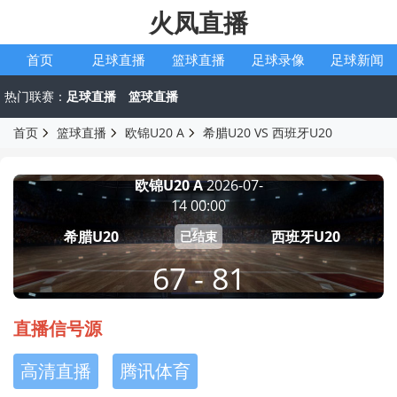
火凤直播
首页
足球直播
篮球直播
足球录像
足球新闻
热门联赛：
足球直播
篮球直播
首页
篮球直播
欧锦U20 A
希腊U20 VS 西班牙U20
欧锦U20 A
2026-07-
14 00:00
希腊U20
西班牙U20
已结束
67 - 81
直播信号源
高清直播
腾讯体育