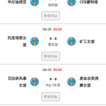
华尔迪维亚
CEB蒙特港
智利联
即将开始
08-09
09:00
托里塔斯女
0 - 0
矿工女篮
篮
墨女篮
即将开始
08-09
09:00
贝拉林风暴
麦金农美洲
0 - 0
女篮
Big V女篮
狮女篮
即将开始