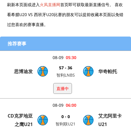
刷新本页面或进入
火凤直播网
首页即可获取最新直播信号。 喜欢
看希腊U20 VS 西班牙U20比赛的朋友可以提前收藏本页面以免错
过您喜欢的赛事直播。
推荐赛事
08-09
05:30
57 - 36
思博迪发
华奇帕托
智利LNBS
直播中
08-09
06:00
CD克罗地亚
艾尤阿里卡
0 - 0
之鹰U21
智利联U21
U21