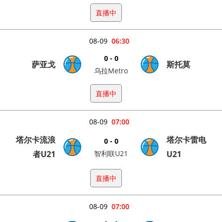
直播中
08-09
06:30
0 - 0
萨亚戈
斯托莫
乌拉Metro
直播中
08-09
07:00
塔尔卡流浪
塔尔卡雷电
0 - 0
者U21
智利联U21
U21
直播中
08-09
07:00