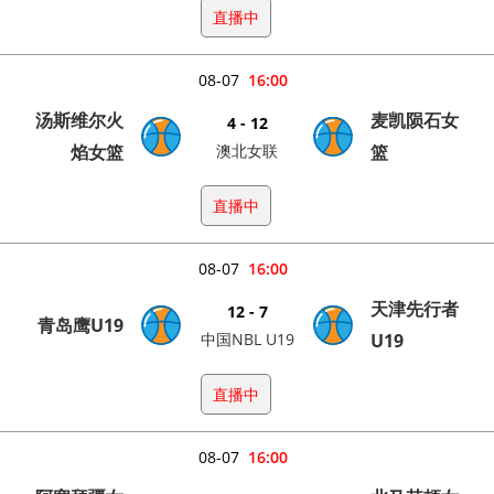
直播中
08-07
16:00
汤斯维尔火
麦凯陨石女
4 - 12
焰女篮
澳北女联
篮
直播中
08-07
16:00
天津先行者
12 - 7
青岛鹰U19
中国NBL U19
U19
直播中
08-07
16:00