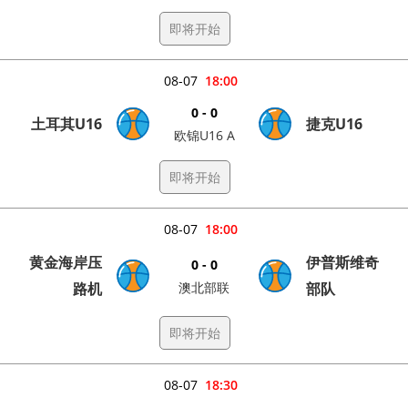
即将开始
08-07
18:00
0 - 0
土耳其U16
捷克U16
欧锦U16 A
即将开始
08-07
18:00
黄金海岸压
伊普斯维奇
0 - 0
路机
澳北部联
部队
即将开始
08-07
18:30