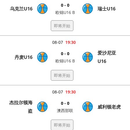
0 - 0
乌克兰U16
瑞士U16
欧锦U16 B
即将开始
08-07
19:30
爱沙尼亚
0 - 0
丹麦U16
欧锦U16 B
U16
即将开始
08-07
19:30
杰拉尔顿海
0 - 0
威利顿老虎
盗
澳西部联
即将开始