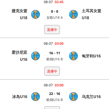
08-07
02:45
捷克女篮
土耳其女篮
0 - 0
U18
女欧U18 A
U18
直播中
08-07
03:00
爱沙尼亚
16 - 11
匈牙利U16
U16
欧锦U16 B
直播中
08-07
03:00
22 - 16
冰岛U16
乌克兰U16
欧锦U16 B