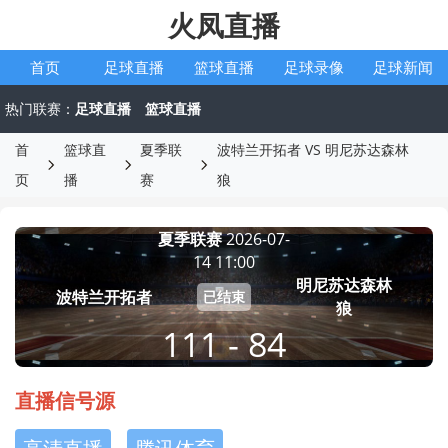
火凤直播
首页
足球直播
篮球直播
足球录像
足球新闻
热门联赛：
足球直播
篮球直播
首
篮球直
夏季联
波特兰开拓者 VS 明尼苏达森林
页
播
赛
狼
夏季联赛
2026-07-
14 11:00
明尼苏达森林
波特兰开拓者
已结束
狼
111 - 84
直播信号源