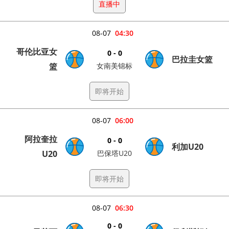
直播中
08-07
04:30
哥伦比亚女
0 - 0
巴拉圭女篮
篮
女南美锦标
即将开始
08-07
06:00
阿拉奎拉
0 - 0
利加U20
U20
巴保塔U20
即将开始
08-07
06:30
0 - 0