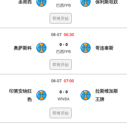
圣荷西
保利斯坦奴
巴西FPB
即将开始
08-07
06:30
0 - 0
奥萨斯科
哥连泰斯
巴西FPB
即将开始
08-07
07:00
印第安纳狂
拉斯维加斯
0 - 0
热
WNBA
王牌
即将开始