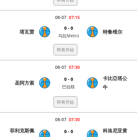
08-07
07:15
0 - 0
塔瓦雷
特鲁维尔
乌拉Metro
即将开始
08-07
07:30
卡比亞塔公
0 - 0
圣阿方索
巴拉联
牛
即将开始
08-07
07:30
菲利克斯佩
科洛尼亚黄
0 - 0