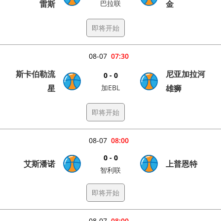
雷斯
巴拉联
金
即将开始
08-07
07:30
斯卡伯勒流
尼亚加拉河
0 - 0
星
加EBL
雄狮
即将开始
08-07
08:00
0 - 0
艾斯潘诺
上普恩特
智利联
即将开始
08-07
08:00