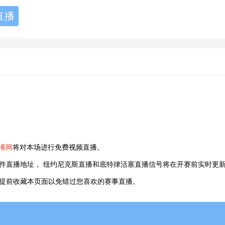
直播
播网
将对本场进行免费视频直播。
件直播地址， 纽约尼克斯直播和底特律活塞直播信号将在开赛前实时更新
可以提前收藏本页面以免错过您喜欢的赛事直播。