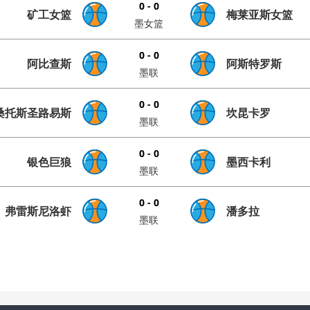
0 - 0
矿工女篮
梅莱亚斯女篮
墨女篮
0 - 0
阿比查斯
阿斯特罗斯
墨联
0 - 0
桑托斯圣路易斯
坎昆卡罗
墨联
0 - 0
银色巨狼
墨西卡利
墨联
0 - 0
弗雷斯尼洛虾
潘多拉
墨联