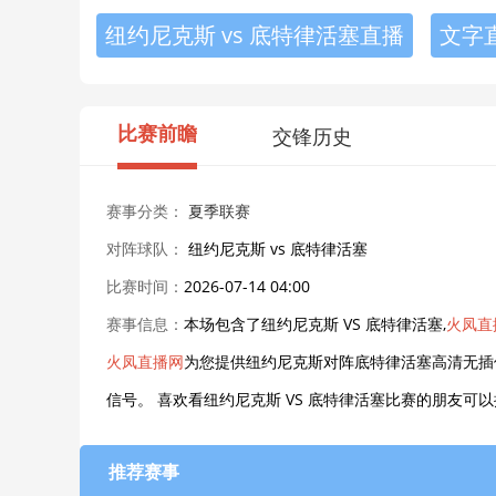
纽约尼克斯 vs 底特律活塞直播
文字
比赛前瞻
交锋历史
赛事分类：
夏季联赛
对阵球队：
纽约尼克斯 vs 底特律活塞
比赛时间：
2026-07-14 04:00
赛事信息：
本场包含了纽约尼克斯 VS 底特律活塞,
火凤直
火凤直播网
为您提供纽约尼克斯对阵底特律活塞高清无插
信号。 喜欢看纽约尼克斯 VS 底特律活塞比赛的朋友
推荐赛事