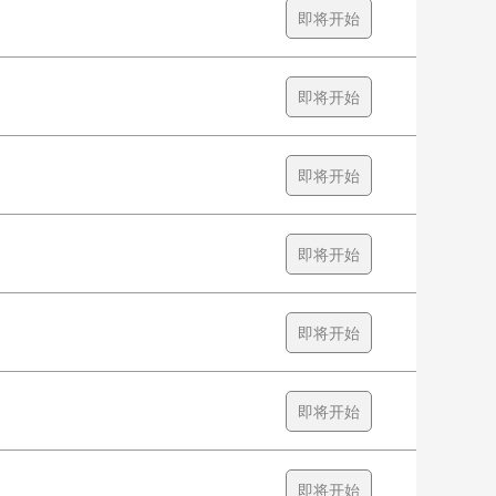
即将开始
即将开始
即将开始
即将开始
即将开始
即将开始
即将开始