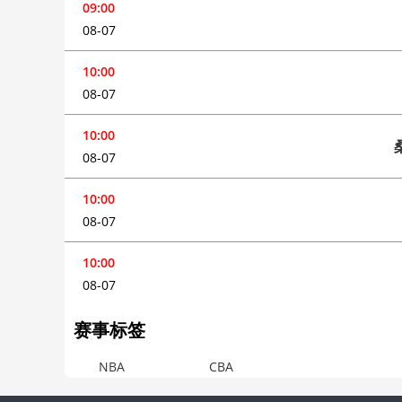
09:00
08-07
10:00
08-07
10:00
08-07
10:00
08-07
10:00
08-07
赛事标签
NBA
CBA