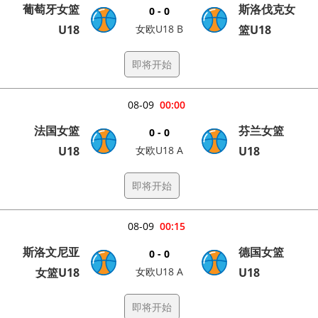
葡萄牙女篮
斯洛伐克女
0 - 0
U18
女欧U18 B
篮U18
即将开始
08-09
00:00
法国女篮
芬兰女篮
0 - 0
U18
女欧U18 A
U18
即将开始
08-09
00:15
斯洛文尼亚
德国女篮
0 - 0
女篮U18
女欧U18 A
U18
即将开始