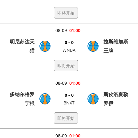
即将开始
08-09
01:00
明尼苏达天
拉斯维加斯
0 - 0
猫
WNBA
王牌
即将开始
08-09
01:00
多纳尔格罗
斯皮洛夏勒
0 - 0
宁根
BNXT
罗伊
即将开始
08-09
01:00