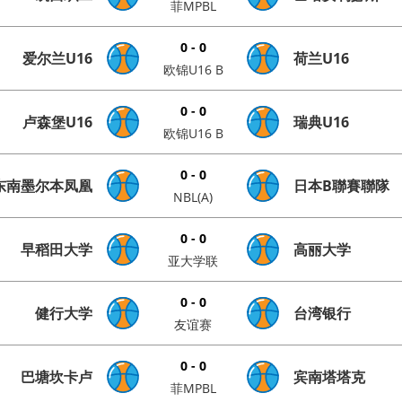
菲MPBL
0 - 0
爱尔兰U16
荷兰U16
欧锦U16 B
0 - 0
卢森堡U16
瑞典U16
欧锦U16 B
0 - 0
东南墨尔本凤凰
日本B聯賽聯隊
NBL(A)
0 - 0
早稻田大学
高丽大学
亚大学联
0 - 0
健行大学
台湾银行
友谊赛
0 - 0
巴塘坎卡卢
宾南塔塔克
菲MPBL