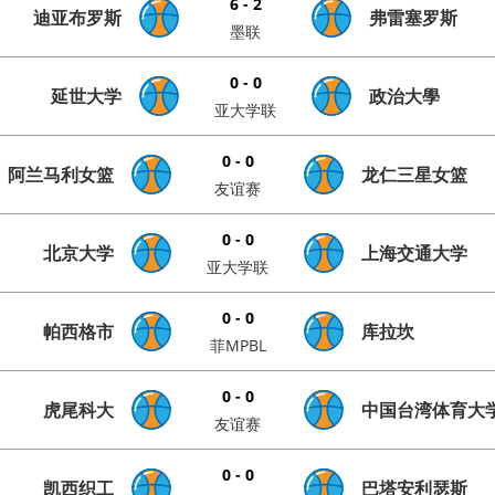
6 - 2
迪亚布罗斯
弗雷塞罗斯
墨联
0 - 0
延世大学
政治大學
亚大学联
0 - 0
阿兰马利女篮
龙仁三星女篮
友谊赛
0 - 0
北京大学
上海交通大学
亚大学联
0 - 0
帕西格市
库拉坎
菲MPBL
0 - 0
虎尾科大
中国台湾体育大
友谊赛
0 - 0
凯西织工
巴塔安利瑟斯