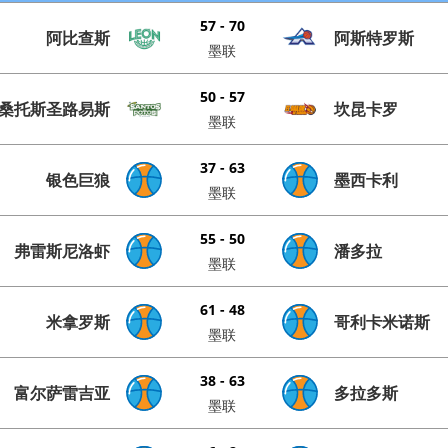
57 - 70
阿比查斯
阿斯特罗斯
墨联
50 - 57
桑托斯圣路易斯
坎昆卡罗
墨联
37 - 63
银色巨狼
墨西卡利
墨联
55 - 50
弗雷斯尼洛虾
潘多拉
墨联
61 - 48
米拿罗斯
哥利卡米诺斯
墨联
38 - 63
富尔萨雷吉亚
多拉多斯
墨联