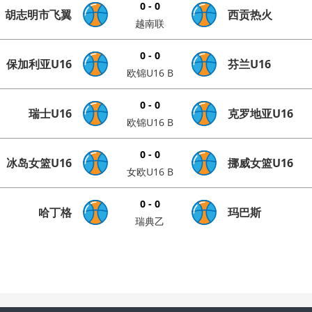
0 - 0
胡志明市飞翼
西贡热火
越南联
0 - 0
保加利亚U16
芬兰U16
欧锦U16 B
0 - 0
瑞士U16
克罗地亚U16
欧锦U16 B
0 - 0
冰岛女篮U16
挪威女篮U16
女欧U16 B
0 - 0
哈丁格
玛巴斯
瑞典乙