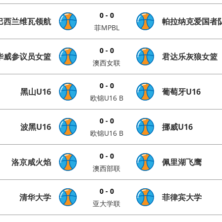
0 - 0
巴西兰维瓦领航
帕拉纳克爱国者
菲MPBL
0 - 0
华威参议员女篮
君达乐灰狼女篮
澳西女联
0 - 0
黑山U16
葡萄牙U16
欧锦U16 B
0 - 0
波黑U16
挪威U16
欧锦U16 B
0 - 0
洛京咸火焰
佩里湖飞鹰
澳西部联
0 - 0
清华大学
菲律宾大学
亚大学联