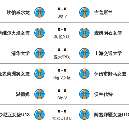
0 - 0
坎伯威尔龙
吉普斯兰
Big V
0 - 0
斯维尔火焰女篮
麦凯陨石女篮
澳北女联
0 - 0
清华大学
上海交通大学
亚大学联
0 - 0
金农美洲狮女篮
休姆市野马女篮
Big V女篮
0 - 0
温德姆
沃兰代特
Big V
0 - 0
沙尼亚女篮U18
阿塞拜疆女篮U1
女欧U18 B