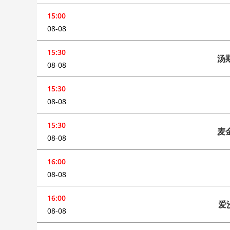
15:00
08-08
15:30
汤
08-08
15:30
08-08
15:30
麦
08-08
16:00
08-08
16:00
爱
08-08