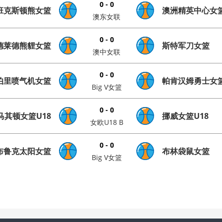
0 - 0
班克斯顿熊女篮
澳洲精英中心女
澳东女联
0 - 0
德莱德熊貍女篮
斯特军刀女篮
澳中女联
0 - 0
伯里喷气机女篮
帕肯汉姆勇士女
Big V女篮
0 - 0
马其顿女篮U18
挪威女篮U18
女欧U18 B
0 - 0
布鲁克太阳女篮
布林袋鼠女篮
Big V女篮