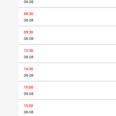
08-08
08:30
08-08
09:30
08-08
12:30
08-08
14:30
08-08
15:00
08-08
15:00
08-08