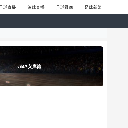
足球直播
篮球直播
足球录像
足球新闻
ABA安库德