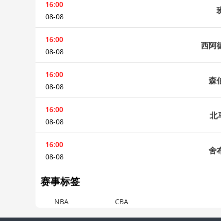
16:00
08-08
16:00
西阿
08-08
16:00
森
08-08
16:00
北
08-08
16:00
舍
08-08
赛事标签
NBA
CBA