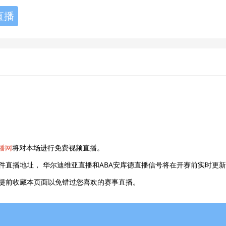
直播
播网
将对本场进行免费视频直播。
件直播地址， 华尔迪维亚直播和ABA安库德直播信号将在开赛前实时更新
可以提前收藏本页面以免错过您喜欢的赛事直播。