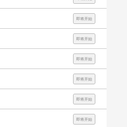
即将开始
即将开始
即将开始
即将开始
即将开始
即将开始