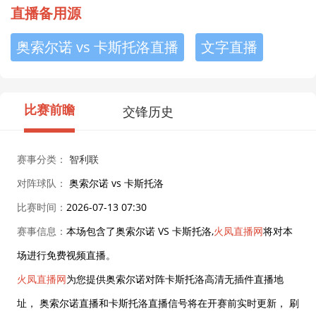
直播备用源
奥索尔诺 vs 卡斯托洛直播
文字直播
比赛前瞻
交锋历史
赛事分类：
智利联
对阵球队：
奥索尔诺 vs 卡斯托洛
比赛时间：
2026-07-13 07:30
赛事信息：
本场包含了奥索尔诺 VS 卡斯托洛,
火凤直播网
将对本
场进行免费视频直播。
火凤直播网
为您提供奥索尔诺对阵卡斯托洛高清无插件直播地
址， 奥索尔诺直播和卡斯托洛直播信号将在开赛前实时更新， 刷