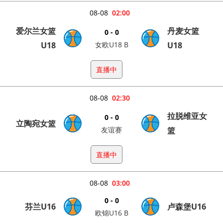
08-08
02:00
爱尔兰女篮
丹麦女篮
0 - 0
U18
女欧U18 B
U18
直播中
08-08
02:30
拉脱维亚女
0 - 0
立陶宛女篮
友谊赛
篮
直播中
08-08
03:00
0 - 0
芬兰U16
卢森堡U16
欧锦U16 B