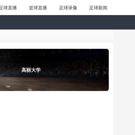
足球直播
篮球直播
足球录像
足球新闻
高丽大学