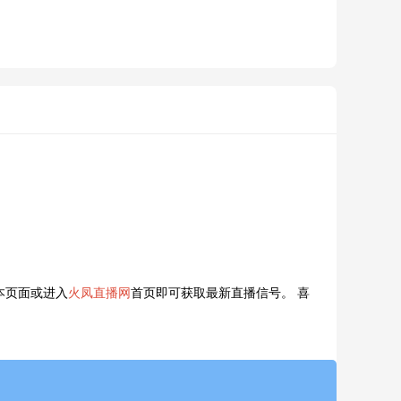
本页面或进入
火凤直播网
首页即可获取最新直播信号。 喜