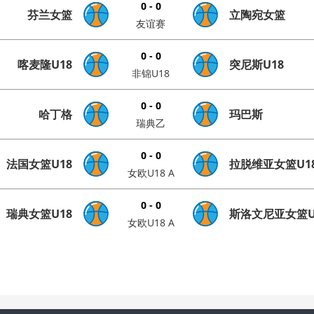
0 - 0
芬兰女篮
立陶宛女篮
友谊赛
0 - 0
喀麦隆U18
突尼斯U18
非锦U18
0 - 0
哈丁格
玛巴斯
瑞典乙
0 - 0
法国女篮U18
拉脱维亚女篮U1
女欧U18 A
0 - 0
瑞典女篮U18
斯洛文尼亚女篮U
女欧U18 A