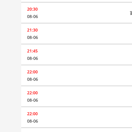
20:30
08-06
21:30
08-06
21:45
08-06
22:00
08-06
22:00
08-06
22:00
08-06