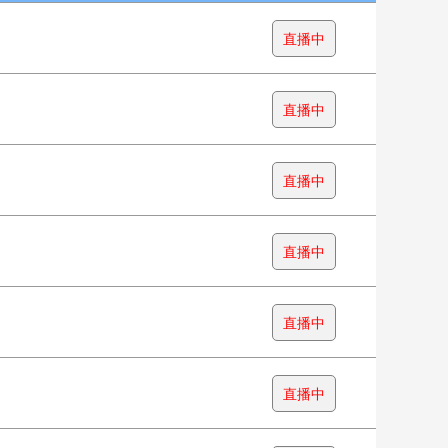
直播中
直播中
直播中
直播中
直播中
直播中