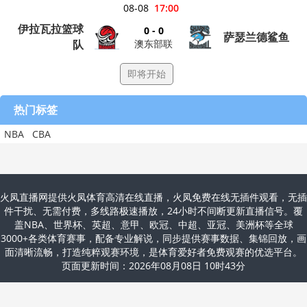
08-08
17:00
伊拉瓦拉篮球
0 - 0
萨瑟兰德鲨鱼
澳东部联
队
即将开始
热门标签
NBA
CBA
火凤直播网提供火凤体育高清在线直播，火凤免费在线无插件观看，无插
件干扰、无需付费，多线路极速播放，24小时不间断更新直播信号。覆
盖NBA、世界杯、英超、意甲、欧冠、中超、亚冠、美洲杯等全球
3000+各类体育赛事，配备专业解说，同步提供赛事数据、集锦回放，画
面清晰流畅，打造纯粹观赛环境，是体育爱好者免费观赛的优选平台。
页面更新时间：2026年08月08日 10时43分