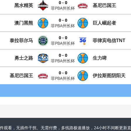
0 - 0
黑水精英
基尼巴国王
菲PBA州长杯
0 - 0
澳门黑熊
巨人崛起者
菲PBA州长杯
0 - 0
泰拉菲尔马
菲律宾电信TNT
菲PBA州长杯
0 - 0
勇士之路
生力啤
菲PBA州长杯
0 - 0
基尼巴国王
伊拉斯图阴阳天
菲PBA州长杯
件观看，无插件干扰、无需付费，多线路极速播放，24小时不间断更新直