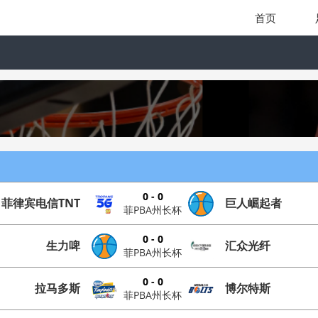
首页
0 - 0
菲律宾电信TNT
巨人崛起者
菲PBA州长杯
0 - 0
生力啤
汇众光纤
菲PBA州长杯
0 - 0
拉马多斯
博尔特斯
菲PBA州长杯