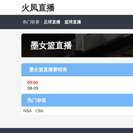
火凤直播
热门联赛：
足球直播
篮球直播
墨女篮直播
墨女篮直播赛程表
09:00
08-09
热门标签
NBA
CBA