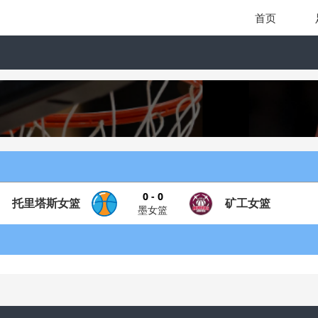
首页
0 - 0
托里塔斯女篮
矿工女篮
墨女篮