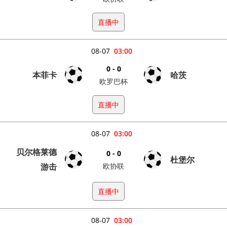
直播中
08-07
03:00
0 - 0
本菲卡
哈茨
欧罗巴杯
直播中
08-07
03:00
贝尔格莱德
0 - 0
杜堡尔
游击
欧协联
直播中
08-07
03:00