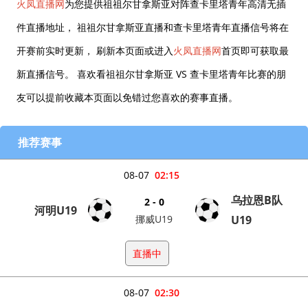
火凤直播网
为您提供祖祖尔甘拿斯亚对阵查卡里塔青年高清无插
件直播地址， 祖祖尔甘拿斯亚直播和查卡里塔青年直播信号将在
开赛前实时更新， 刷新本页面或进入
火凤直播网
首页即可获取最
新直播信号。 喜欢看祖祖尔甘拿斯亚 VS 查卡里塔青年比赛的朋
友可以提前收藏本页面以免错过您喜欢的赛事直播。
推荐赛事
08-07
02:15
乌拉恩B队
2 - 0
河明U19
挪威U19
U19
直播中
08-07
02:30