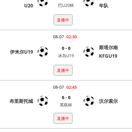
U20
巴U20杯
年队
直播中
08-07
02:30
斯塔尔南
0 - 0
伊米尔U19
冰岛U19
KFGU19
直播中
08-07
02:45
0 - 0
布里斯托城
沃尔索尔
英联杯
直播中