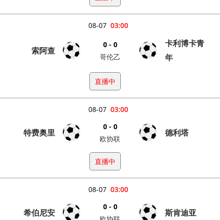
08-07
03:00
卡利博卡青
0 - 0
索阿查
哥伦乙
年
直播中
08-07
03:00
0 - 0
特费奥里
德利塔
欧协联
直播中
08-07
03:00
0 - 0
希伯尼安
斯肯迪亚
欧协联