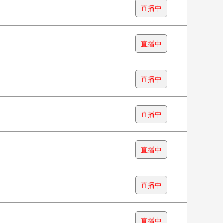
直播中
直播中
直播中
直播中
直播中
直播中
直播中