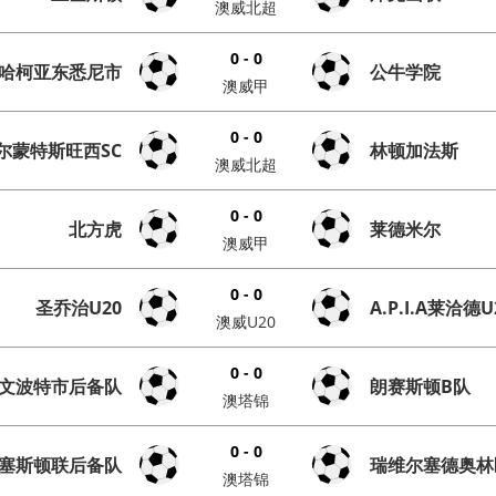
澳威北超
0 - 0
哈柯亚东悉尼市
公牛学院
澳威甲
0 - 0
尔蒙特斯旺西SC
林顿加法斯
澳威北超
0 - 0
北方虎
莱德米尔
澳威甲
0 - 0
圣乔治U20
A.P.I.A莱洽德U
澳威U20
0 - 0
文波特市后备队
朗赛斯顿B队
澳塔锦
0 - 0
塞斯顿联后备队
瑞维尔塞德奥林
澳塔锦