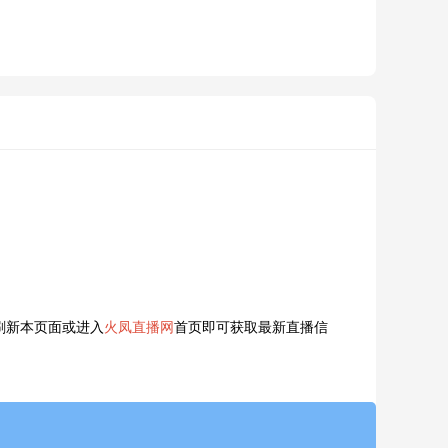
刷新本页面或进入
火凤直播网
首页即可获取最新直播信