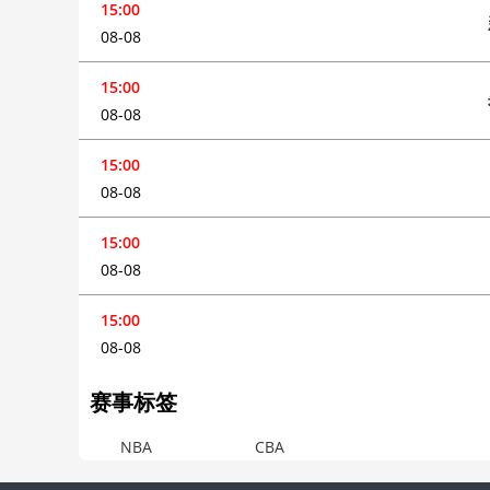
15:00
08-08
15:00
08-08
15:00
08-08
15:00
08-08
15:00
08-08
赛事标签
NBA
CBA