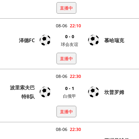
直播中
08-06
22:10
0 - 0
泽德FC
慕哈瑞克
球会友谊
直播中
08-06
22:30
波里索夫巴
0 - 1
坎普罗姆
特B队
白俄甲
直播中
08-06
22:30