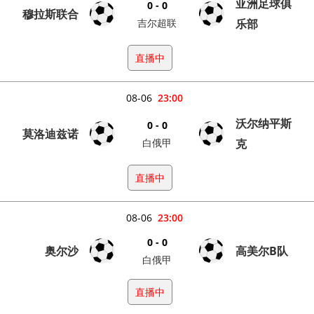
亚洲足球俱
0 - 0
穆拉斯联合
吉尔超联
乐部
直播中
08-06
23:00
沃尔纳平斯
0 - 0
莫洛迪兹诺
白俄甲
克
直播中
08-06
23:00
0 - 0
奥尔沙
高美尔B队
白俄甲
直播中