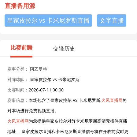
直播备用源
皇家皮拉尔 vs 卡米尼罗斯直播
文字直播
比赛前瞻
交锋历史
赛事分类：
阿乙曼特
对阵球队：
皇家皮拉尔 vs 卡米尼罗斯
比赛时间：
2026-07-11 00:00
赛事信息：
本场包含了皇家皮拉尔 VS 卡米尼罗斯,
火凤直播网
将
对本场进行免费视频直播。
火凤直播网
为您提供皇家皮拉尔对阵卡米尼罗斯高清无插件直播
地址， 皇家皮拉尔直播和卡米尼罗斯直播信号将在开赛前实时更