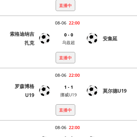
直播中
08-06
22:00
索格迪纳吉
0 - 0
安集延
扎克
乌兹超
直播中
08-06
22:00
罗森博格
1 - 1
莫尔德U19
U19
挪威U19
直播中
08-06
22:00