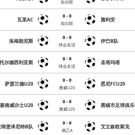
加尔联
0 - 0
瓦里AC
雅利安
加尔联
0 - 0
洛格朗尼斯
伊巴B队
球会友谊
0 - 0
托尔德西利亚斯
圣塔玛塔
球会友谊
0 - 0
萨瑟兰德U20
悉尼FCU20
澳威U20
0 - 0
新南威尔士U20
黑镇市足球俱乐
澳威U20
0 - 0
彼得堡泽尼特B队
艾立叙欧斯克
俄乙A