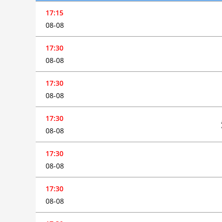
17:15
08-08
17:30
08-08
17:30
08-08
17:30
08-08
17:30
08-08
17:30
08-08