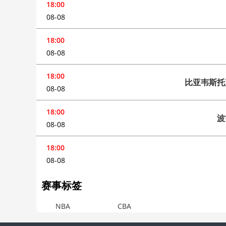
18:00
08-08
18:00
08-08
18:00
比亚韦斯托
08-08
18:00
波
08-08
18:00
08-08
赛事标签
NBA
CBA