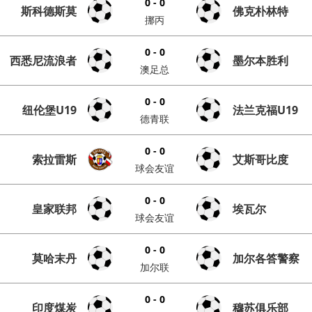
0 - 0
斯科德斯莫
佛克朴林特
挪丙
0 - 0
西悉尼流浪者
墨尔本胜利
澳足总
0 - 0
纽伦堡U19
法兰克福U19
德青联
0 - 0
索拉雷斯
艾斯哥比度
球会友谊
0 - 0
皇家联邦
埃瓦尔
球会友谊
0 - 0
莫哈末丹
加尔各答警察
加尔联
0 - 0
印度煤炭
穆苏俱乐部