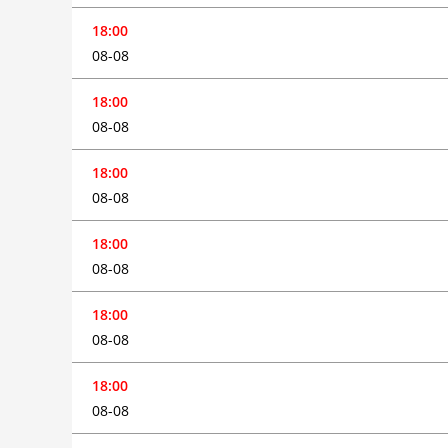
18:00
08-08
18:00
08-08
18:00
08-08
18:00
08-08
18:00
08-08
18:00
08-08