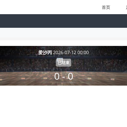
首页
爱沙丙
2026-07-12 00:00
已结束
0 - 0