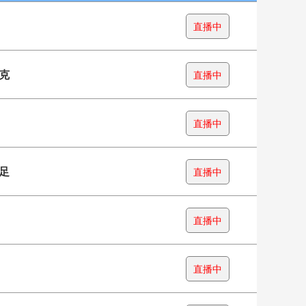
直播中
克
直播中
直播中
足
直播中
直播中
直播中