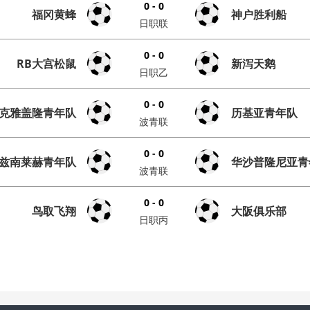
0 - 0
福冈黄蜂
神户胜利船
日职联
0 - 0
RB大宫松鼠
新泻天鹅
日职乙
0 - 0
克雅盖隆青年队
历基亚青年队
波青联
0 - 0
兹南莱赫青年队
华沙普隆尼亚青
波青联
0 - 0
鸟取飞翔
大阪俱乐部
日职丙