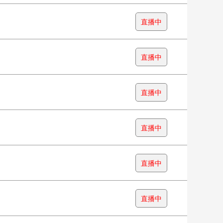
直播中
直播中
直播中
直播中
直播中
直播中