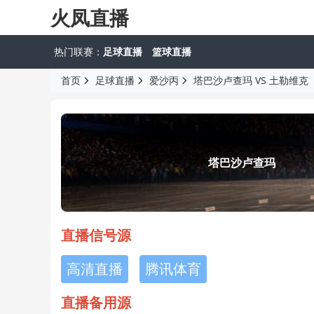
火凤直播
热门联赛：
足球直播
篮球直播
首页
足球直播
爱沙丙
塔巴沙卢查玛 VS 土勒维克
塔巴沙卢查玛
直播信号源
高清直播
腾讯体育
直播备用源