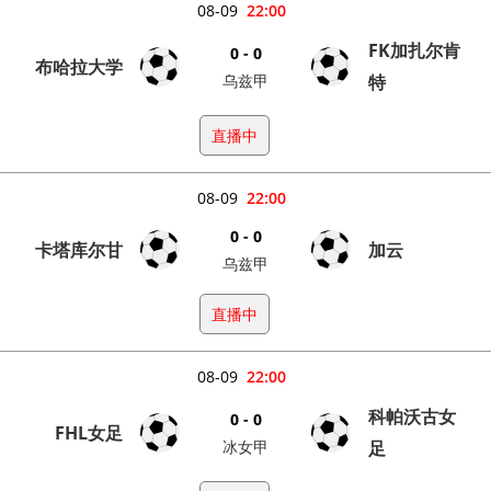
08-09
22:00
FK加扎尔肯
0 - 0
布哈拉大学
乌兹甲
特
直播中
08-09
22:00
0 - 0
卡塔库尔甘
加云
乌兹甲
直播中
08-09
22:00
科帕沃古女
0 - 0
FHL女足
冰女甲
足