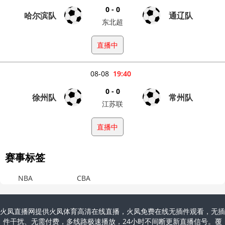
0 - 0
哈尔滨队
通辽队
东北超
直播中
08-08
19:40
0 - 0
徐州队
常州队
江苏联
直播中
赛事标签
NBA
CBA
火凤直播网提供火凤体育高清在线直播，火凤免费在线无插件观看，无插
件干扰、无需付费，多线路极速播放，24小时不间断更新直播信号。覆