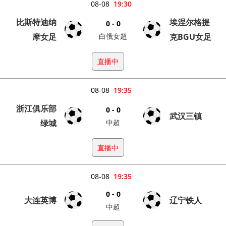
08-08
19:30
比斯特迪纳
埃涅尔格提
0 - 0
摩女足
白俄女超
克BGU女足
直播中
08-08
19:35
浙江俱乐部
0 - 0
武汉三镇
绿城
中超
直播中
08-08
19:35
0 - 0
大连英博
辽宁铁人
中超