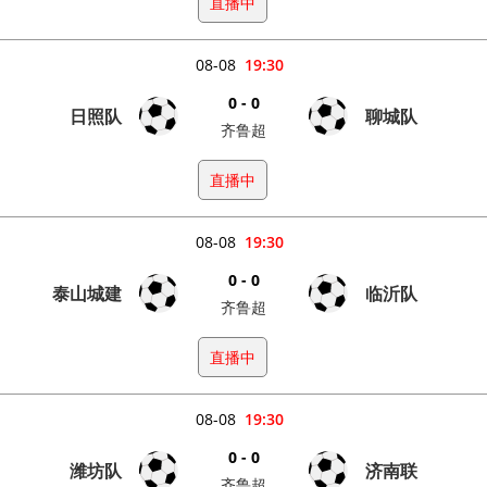
直播中
08-08
19:30
0 - 0
日照队
聊城队
齐鲁超
直播中
08-08
19:30
0 - 0
泰山城建
临沂队
齐鲁超
直播中
08-08
19:30
0 - 0
潍坊队
济南联
齐鲁超