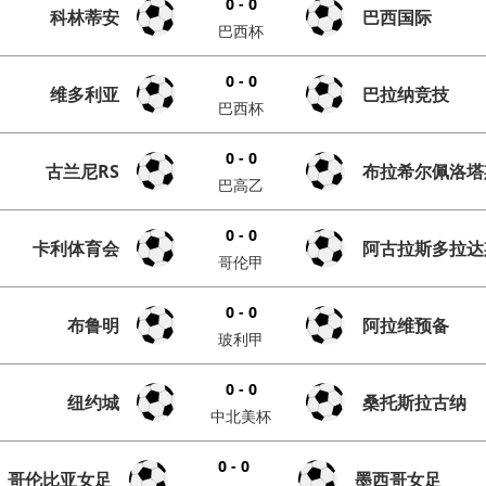
0 - 0
科林蒂安
巴西国际
巴西杯
0 - 0
维多利亚
巴拉纳竞技
巴西杯
0 - 0
古兰尼RS
布拉希尔佩洛塔
巴高乙
0 - 0
卡利体育会
阿古拉斯多拉达
哥伦甲
0 - 0
布鲁明
阿拉维预备
玻利甲
0 - 0
纽约城
桑托斯拉古纳
中北美杯
0 - 0
哥伦比亚女足
墨西哥女足