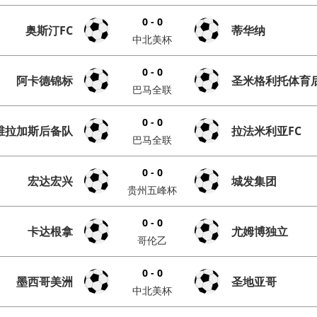
0 - 0
奥斯汀FC
蒂华纳
中北美杯
0 - 0
阿卡德锦标
圣米格利托体育
巴马全联
0 - 0
维拉加斯后备队
拉法米利亚FC
巴马全联
0 - 0
宏达宏兴
城发集团
贵州五峰杯
0 - 0
卡达根拿
尤姆博独立
哥伦乙
0 - 0
墨西哥美洲
圣地亚哥
中北美杯