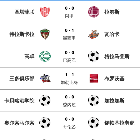
0 - 0
圣塔菲联
拉努斯
阿甲
0 - 1
特拉斯卡拉
瓦哈卡
墨西甲
0 - 0
高卓
格拉马登斯
巴高乙
1 - 1
三多俱乐部
布罗茨基
加勒比杯
0 - 0
卡贝略港学院
加拉加斯
委内超
0 - 0
奥尔索马尔索
锡帕基拉老虎
哥伦乙