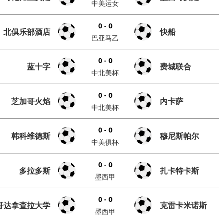
中美运女
0 - 0
北俱乐部酒店
快船
巴亚马乙
0 - 0
蓝十字
费城联合
中北美杯
0 - 0
芝加哥火焰
内卡萨
中北美杯
0 - 0
韩科维德斯
穆尼斯帕尔
中美俱杯
0 - 0
多拉多斯
扎卡特卡斯
墨西甲
0 - 0
哥达拿查拉大学
克雷卡米诺斯
墨西甲