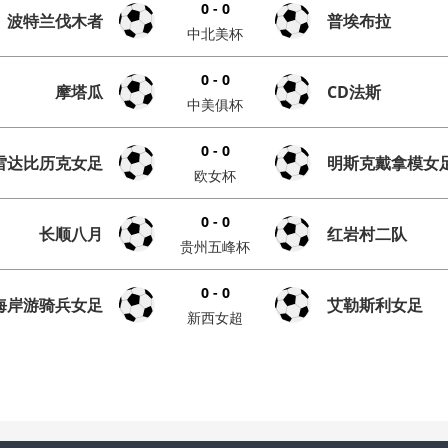
0 - 0
波特兰伐木者
普埃布拉
中北美杯
0 - 0
摩塔瓜
CD法斯
中美俱杯
0 - 0
雷达比历克女足
明斯克戴拿模女
欧女杯
0 - 0
长顺八月
红岩村二队
贵州五峰杯
0 - 0
海岸游骑兵女足
艾勒斯利女足
新西女超