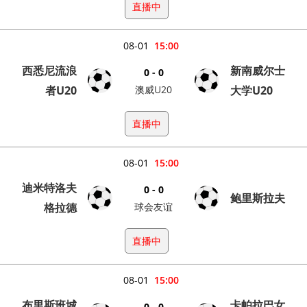
直播中
08-01
15:00
西悉尼流浪
新南威尔士
0 - 0
者U20
澳威U20
大学U20
直播中
08-01
15:00
迪米特洛夫
0 - 0
鲍里斯拉夫
格拉德
球会友谊
直播中
08-01
15:00
布里斯班城
卡帕拉巴女
0 - 0