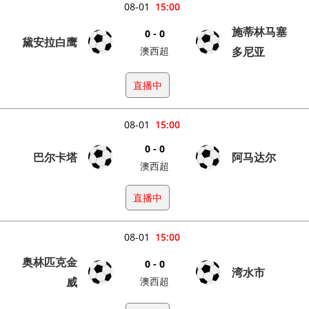
08-01
15:00
施蒂林马塞
0 - 0
黛安拉白鹰
澳西超
多尼亚
直播中
08-01
15:00
0 - 0
巴尔卡塔
阿马达尔
澳西超
直播中
08-01
15:00
奥林匹克金
0 - 0
湾水市
威
澳西超