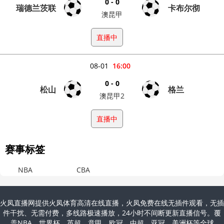
0 - 0
瑞德兰茨联
卡布尔彻
澳昆甲
直播中
08-01
16:00
0 - 0
松山
格兰
澳昆甲2
直播中
赛事标签
NBA
CBA
火凤直播网提供火凤体育高清在线直播，火凤免费在线无插件观看，无插
件干扰、无需付费，多线路极速播放，24小时不间断更新直播信号。覆
盖NBA、世界杯、英超、意甲、欧冠、中超、亚冠、美洲杯等全球