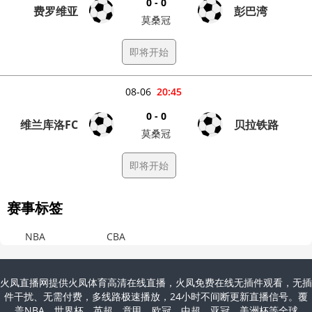
0 - 0
费罗维亚
彭巴湾
莫桑冠
即将开始
08-06
20:45
0 - 0
维兰库洛FC
贝拉铁路
莫桑冠
即将开始
赛事标签
NBA
CBA
火凤直播网提供火凤体育高清在线直播，火凤免费在线无插件观看，无插
件干扰、无需付费，多线路极速播放，24小时不间断更新直播信号。覆
盖NBA、世界杯、英超、意甲、欧冠、中超、亚冠、美洲杯等全球