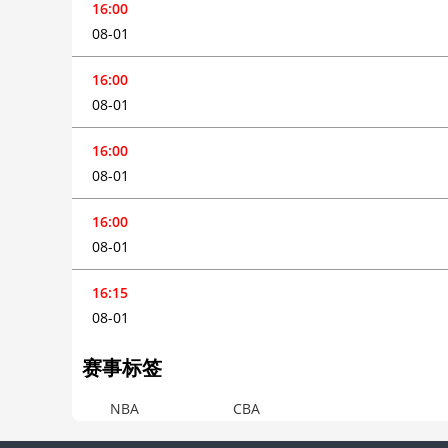
16:00
08-01
16:00
08-01
16:00
08-01
16:00
08-01
16:15
08-01
赛事标签
NBA
CBA