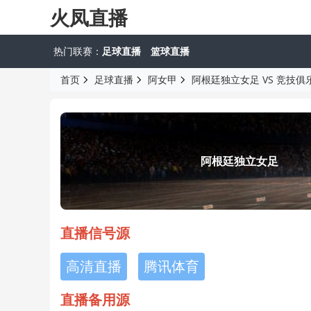
火凤直播
热门联赛：
足球直播
篮球直播
首页
足球直播
阿女甲
阿根廷独立女足 VS 竞技俱
阿根廷独立女足
直播信号源
高清直播
腾讯体育
直播备用源