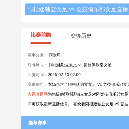
阿根廷独立女足 vs 竞技俱乐部女足直播
比赛前瞻
交锋历史
赛事分类：
阿女甲
对阵球队：
阿根廷独立女足 vs 竞技俱乐部女足
比赛时间：
2026-07-10 02:00
赛事信息：
本场包含了阿根廷独立女足 VS 竞技俱乐部女足
火凤直播网
为您提供阿根廷独立女足对阵竞技俱乐部女足
即可获取最新直播信号。 喜欢看阿根廷独立女足 VS 
推荐赛事