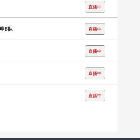
直播中
摩B队
直播中
直播中
直播中
直播中