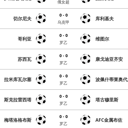
俄女超
0 - 0
切尔尼夫
库利基夫
乌克甲
0 - 0
哥利亚
维图尔
罗乙
0 - 0
苏西瓦
康戈迪亚齐安
罗乙
0 - 0
拉米库瓦尔塞
波佩什蒂莱奥代
罗乙
0 - 0
斯克拉雷西塔
塔古穆里斯
罗乙
0 - 0
梅塔洛格布斯
AFC金属布佐
罗乙