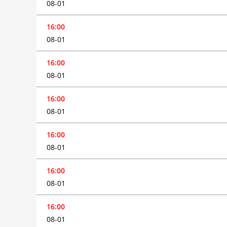
08-01
16:00
08-01
16:00
08-01
16:00
08-01
16:00
08-01
16:00
08-01
16:00
08-01