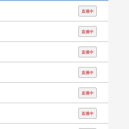
直播中
直播中
直播中
直播中
直播中
直播中