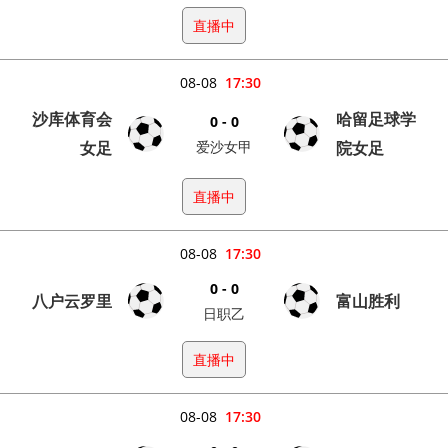
直播中
08-08
17:30
沙库体育会
哈留足球学
0 - 0
女足
爱沙女甲
院女足
直播中
08-08
17:30
0 - 0
八户云罗里
富山胜利
日职乙
直播中
08-08
17:30