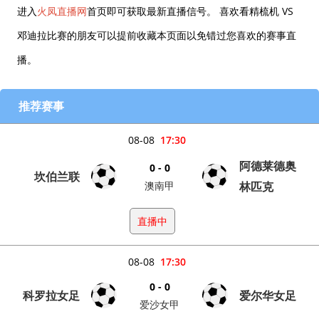
进入
火凤直播网
首页即可获取最新直播信号。 喜欢看精梳机 VS
邓迪拉比赛的朋友可以提前收藏本页面以免错过您喜欢的赛事直
播。
推荐赛事
08-08
17:30
阿德莱德奥
0 - 0
坎伯兰联
澳南甲
林匹克
直播中
08-08
17:30
0 - 0
科罗拉女足
爱尔华女足
爱沙女甲