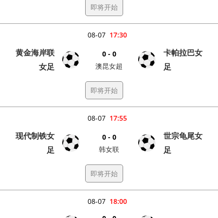
即将开始
08-07
17:30
黄金海岸联
卡帕拉巴女
0 - 0
女足
澳昆女超
足
即将开始
08-07
17:55
现代制铁女
世宗龟尾女
0 - 0
足
韩女联
足
即将开始
08-07
18:00