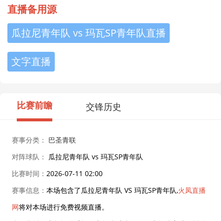
直播备用源
瓜拉尼青年队 vs 玛瓦SP青年队直播
文字直播
比赛前瞻
交锋历史
赛事分类：
巴圣青联
对阵球队：
瓜拉尼青年队 vs 玛瓦SP青年队
比赛时间：
2026-07-11 02:00
赛事信息：
本场包含了瓜拉尼青年队 VS 玛瓦SP青年队,
火凤直播
网
将对本场进行免费视频直播。