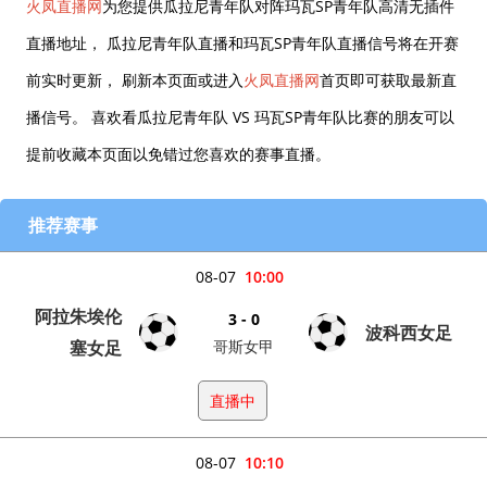
火凤直播网
为您提供瓜拉尼青年队对阵玛瓦SP青年队高清无插件
直播地址， 瓜拉尼青年队直播和玛瓦SP青年队直播信号将在开赛
前实时更新， 刷新本页面或进入
火凤直播网
首页即可获取最新直
播信号。 喜欢看瓜拉尼青年队 VS 玛瓦SP青年队比赛的朋友可以
提前收藏本页面以免错过您喜欢的赛事直播。
推荐赛事
08-07
10:00
阿拉朱埃伦
3 - 0
波科西女足
塞女足
哥斯女甲
直播中
08-07
10:10