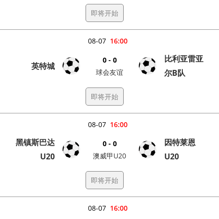
即将开始
08-07
16:00
比利亚雷亚
0 - 0
英特城
球会友谊
尔B队
即将开始
08-07
16:00
黑镇斯巴达
因特莱恩
0 - 0
U20
澳威甲U20
U20
即将开始
08-07
16:00