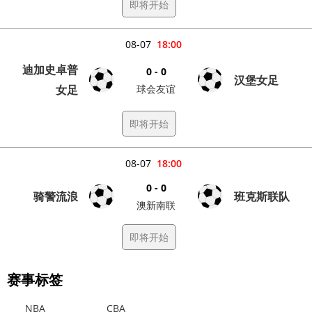
即将开始
08-07
18:00
迪加史卓普
0 - 0
汉堡女足
女足
球会友谊
即将开始
08-07
18:00
0 - 0
骑警流浪
班克斯联队
澳新南联
即将开始
赛事标签
NBA
CBA