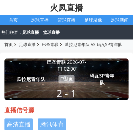
火凤直播
首页
足球直播
篮球直播
足球录像
足球新闻
热门联赛：
足球直播
篮球直播
首页
足球直播
巴圣青联
瓜拉尼青年队 VS 玛瓦SP青年队
巴圣青联
2026-07-
11 02:00
玛瓦SP青年
瓜拉尼青年队
已结束
队
2 - 1
直播信号源
高清直播
腾讯体育