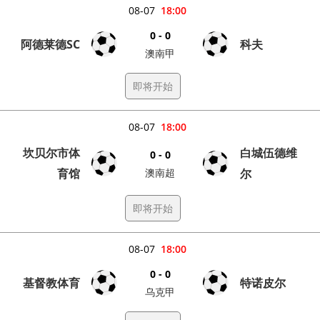
08-07
18:00
0 - 0
阿德莱德SC
科夫
澳南甲
即将开始
08-07
18:00
坎贝尔市体
白城伍德维
0 - 0
育馆
澳南超
尔
即将开始
08-07
18:00
0 - 0
基督教体育
特诺皮尔
乌克甲