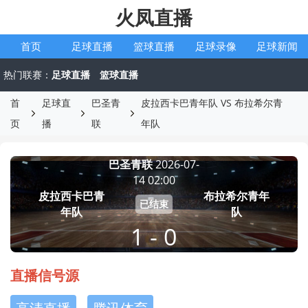
火凤直播
首页
足球直播
篮球直播
足球录像
足球新闻
热门联赛：
足球直播
篮球直播
首
足球直
巴圣青
皮拉西卡巴青年队 VS 布拉希尔青
页
播
联
年队
巴圣青联
2026-07-
14 02:00
皮拉西卡巴青
布拉希尔青年
已结束
年队
队
1 - 0
直播信号源