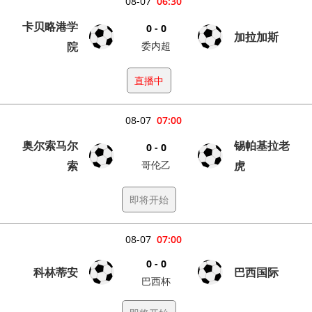
08-07
06:30
卡贝略港学
0 - 0
加拉加斯
院
委内超
直播中
08-07
07:00
奥尔索马尔
锡帕基拉老
0 - 0
索
哥伦乙
虎
即将开始
08-07
07:00
0 - 0
科林蒂安
巴西国际
巴西杯