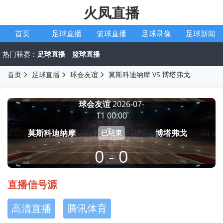
火凤直播
首页
足球直播
篮球直播
足球录像
足球新闻
热门联赛：
足球直播
篮球直播
首页
足球直播
球会友谊
莫斯科迪纳摩 VS 博塔弗戈
球会友谊
2026-07-
11 00:00
莫斯科迪纳摩
博塔弗戈
已结束
0 - 0
直播信号源
高清直播
腾讯体育