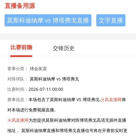
直播备用源
莫斯科迪纳摩 vs 博塔弗戈直播
文字直播
比赛前瞻
交锋历史
赛事分类：
球会友谊
对阵球队：
莫斯科迪纳摩 vs 博塔弗戈
比赛时间：
2026-07-11 00:00
赛事信息：
本场包含了莫斯科迪纳摩 VS 博塔弗戈,
火凤直播网
将
对本场进行免费视频直播。
火凤直播网
为您提供莫斯科迪纳摩对阵博塔弗戈高清无插件直播
地址， 莫斯科迪纳摩直播和博塔弗戈直播信号将在开赛前实时更