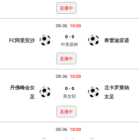
直播中
08-06
10:00
0 - 0
FC阿里安沙
希雷迪亚诺
中美俱杯
直播中
08-06
10:00
丹佛峰会女
北卡罗莱纳
0 - 0
足
美女职
女足
直播中
08-06
10:00