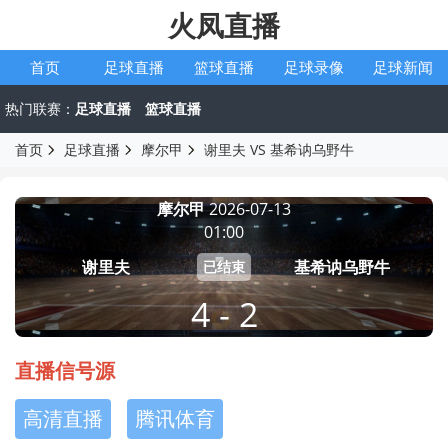
火凤直播
首页
足球直播
篮球直播
足球录像
足球新闻
热门联赛：
足球直播
篮球直播
首页
足球直播
摩尔甲
谢里夫 VS 基希讷乌野牛
摩尔甲
2026-07-13
01:00
谢里夫
基希讷乌野牛
已结束
4 - 2
直播信号源
高清直播
腾讯体育