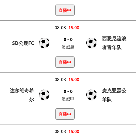
直播中
08-08
15:00
西悉尼流浪
0 - 0
SD公鹿FC
澳威超
者青年队
直播中
08-08
15:00
达尔维奇希
麦克亚瑟公
0 - 0
尔
澳威甲
羊队
直播中
08-08
15:00