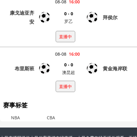
08-08
16:00
康戈迪亚齐
0 - 0
拜侯尔
安
罗乙
直播中
08-08
16:00
0 - 0
布里斯班
黄金海岸联
澳昆超
直播中
赛事标签
NBA
CBA