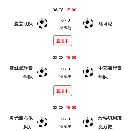
08-08
15:00
0 - 0
曼立联队
马可尼
澳威超
直播中
08-08
15:00
新城堡联青
中部海岸青
0 - 0
年队
澳威甲
年队
直播中
08-08
15:00
希尤斯布伦
坎特贝利班
0 - 0
贝斯
澳威甲
克斯敦