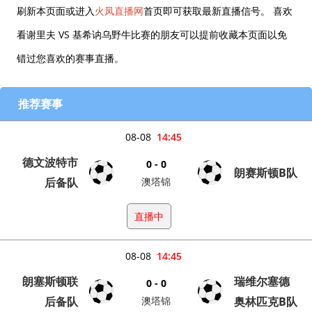
刷新本页面或进入
火凤直播网
首页即可获取最新直播信号。 喜欢
看谢里夫 VS 基希讷乌野牛比赛的朋友可以提前收藏本页面以免
错过您喜欢的赛事直播。
推荐赛事
08-08
14:45
德文波特市
0 - 0
朗赛斯顿B队
后备队
澳塔锦
直播中
08-08
14:45
朗塞斯顿联
瑞维尔塞德
0 - 0
后备队
澳塔锦
奥林匹克B队