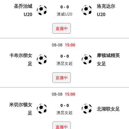
圣乔治城
洛克达尔
0 - 0
U20
澳威U20
U20
直播中
08-08
15:00
卡布尔彻女
摩顿城精英
0 - 0
足
澳昆女超
女足
直播中
08-08
15:00
米切尔顿女
0 - 0
北湖联女足
足
澳昆女超
直播中