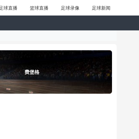
足球直播
篮球直播
足球录像
足球新闻
费堡格