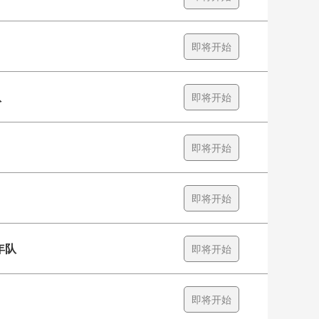
即将开始
队
即将开始
即将开始
即将开始
年队
即将开始
即将开始