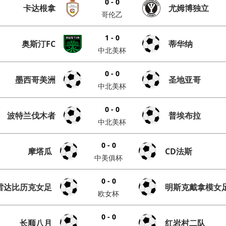
0 - 0
卡达根拿
尤姆博独立
哥伦乙
1 - 0
奥斯汀FC
蒂华纳
中北美杯
0 - 0
墨西哥美洲
圣地亚哥
中北美杯
0 - 0
波特兰伐木者
普埃布拉
中北美杯
0 - 0
摩塔瓜
CD法斯
中美俱杯
0 - 0
雷达比历克女足
明斯克戴拿模女
欧女杯
0 - 0
长顺八月
红岩村二队