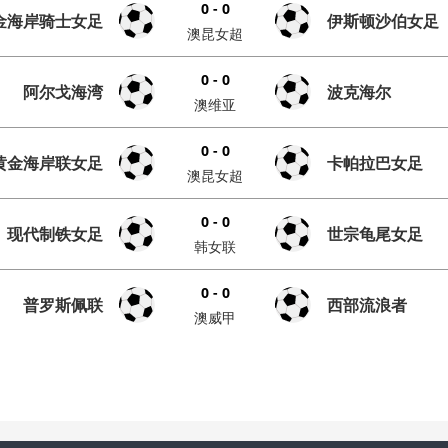
0 - 0
金海岸骑士女足
伊斯顿沙伯女足
澳昆女超
0 - 0
阿尔戈海湾
波克海尔
澳维亚
0 - 0
黄金海岸联女足
卡帕拉巴女足
澳昆女超
0 - 0
现代制铁女足
世宗龟尾女足
韩女联
0 - 0
普罗斯佩联
西部流浪者
澳威甲