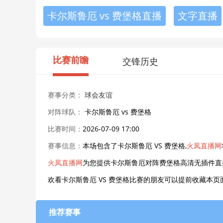
卡尔斯鲁厄 vs 费堡格直播
文字直播
比赛前瞻
交锋历史
赛事分类：
球会友谊
对阵球队：
卡尔斯鲁厄 vs 费堡格
比赛时间：
2026-07-09 17:00
赛事信息：
本场包含了卡尔斯鲁厄 VS 费堡格,
火凤直播网
火凤直播网
为您提供卡尔斯鲁厄对阵费堡格高清无插件直
欢看卡尔斯鲁厄 VS 费堡格比赛的朋友可以提前收藏本
推荐赛事