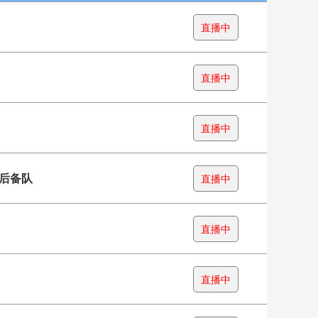
直播中
直播中
直播中
后备队
直播中
直播中
直播中