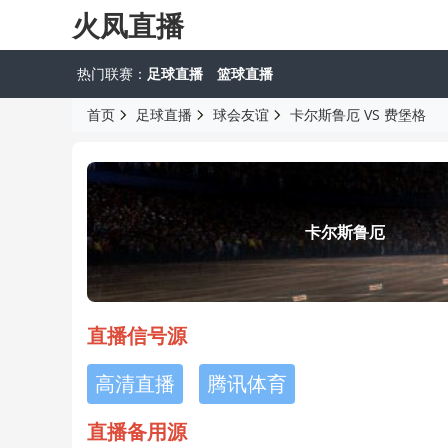
火凤直播
热门联赛：
足球直播
篮球直播
首页
足球直播
球会友谊
卡尔斯鲁厄 VS 费堡格
卡尔斯鲁厄
直播信号源
高清直播
腾讯体育
直播备用源