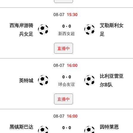
08-07
15:30
西海岸游骑
艾勒斯利女
0 - 0
兵女足
新西女超
足
直播中
08-07
16:00
比利亚雷亚
0 - 0
英特城
球会友谊
尔B队
直播中
08-07
16:00
黑镇斯巴达
因特莱恩
0 - 0