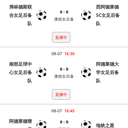
弗林德斯联
西阿德莱德
0 - 0
合女足后备
SC女足后备
澳南女后备
队
队
直播中
08-07
16:30
南部足球中
阿德莱德大
0 - 0
心女足后备
学女足后备
澳南女后备
队
队
直播中
08-07
16:45
阿德莱德彗
0 - 0
地铁之星