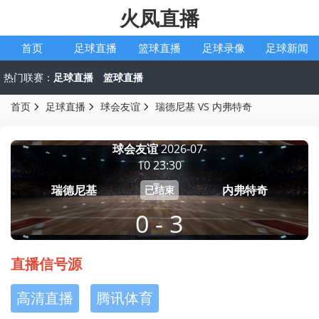
火凤直播
首页
足球直播
篮球直播
足球录像
足球新闻
热门联赛：
足球直播
篮球直播
首页
足球直播
球会友谊
瑞德尼基 VS 内弗特奇
球会友谊
2026-07-
10 23:30
瑞德尼基
内弗特奇
已结束
0 - 3
直播信号源
高清直播
腾讯体育