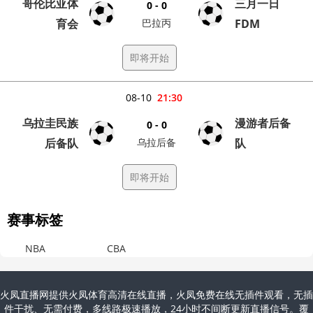
哥伦比亚体
三月一日
0 - 0
育会
巴拉丙
FDM
即将开始
08-10
21:30
乌拉圭民族
漫游者后备
0 - 0
后备队
乌拉后备
队
即将开始
赛事标签
NBA
CBA
火凤直播网提供火凤体育高清在线直播，火凤免费在线无插件观看，无插
件干扰、无需付费，多线路极速播放，24小时不间断更新直播信号。覆