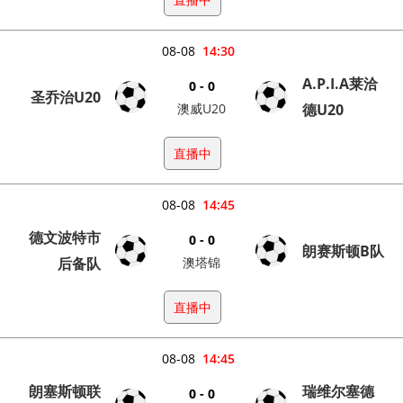
08-08
14:30
A.P.I.A莱洽
0 - 0
圣乔治U20
澳威U20
德U20
直播中
08-08
14:45
德文波特市
0 - 0
朗赛斯顿B队
后备队
澳塔锦
直播中
08-08
14:45
朗塞斯顿联
瑞维尔塞德
0 - 0