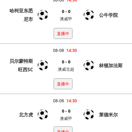
哈柯亚东悉
0 - 0
公牛学院
尼市
澳威甲
直播中
08-08
14:30
贝尔蒙特斯
0 - 0
林顿加法斯
旺西SC
澳威北超
直播中
08-08
14:30
0 - 0
北方虎
莱德米尔
澳威甲
直播中