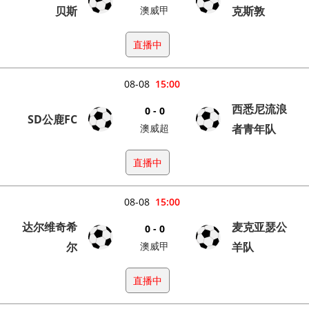
贝斯
澳威甲
克斯敦
直播中
08-08
15:00
西悉尼流浪
0 - 0
SD公鹿FC
澳威超
者青年队
直播中
08-08
15:00
达尔维奇希
麦克亚瑟公
0 - 0
尔
澳威甲
羊队
直播中