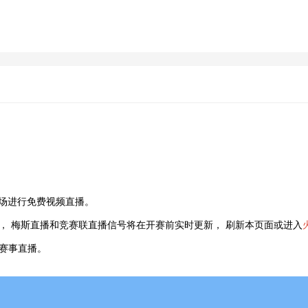
场进行免费视频直播。
， 梅斯直播和竞赛联直播信号将在开赛前实时更新， 刷新本页面或进入
赛事直播。