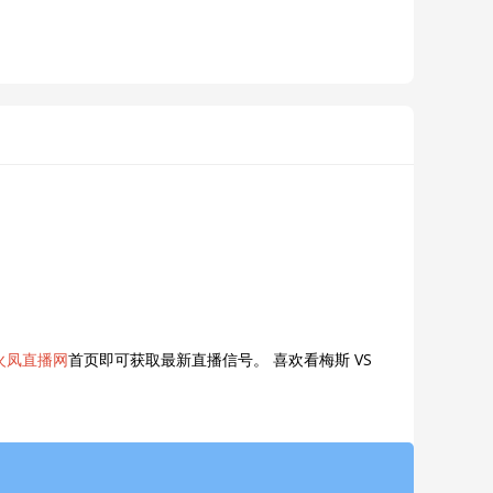
火凤直播网
首页即可获取最新直播信号。 喜欢看梅斯 VS