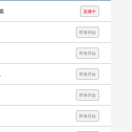
足
直播中
即将开始
即将开始
队
即将开始
即将开始
即将开始