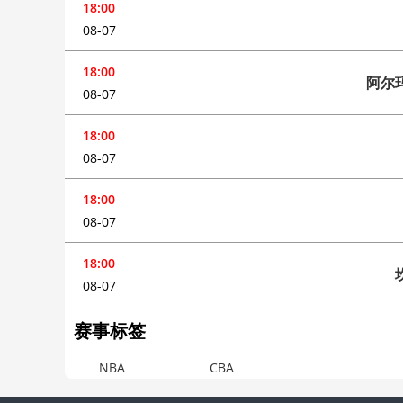
18:00
08-07
18:00
阿尔
08-07
18:00
08-07
18:00
08-07
18:00
08-07
赛事标签
NBA
CBA