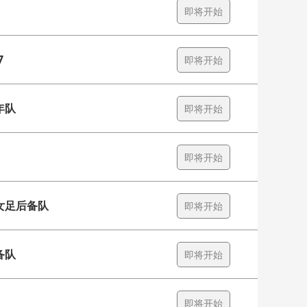
即将开始
7
即将开始
年队
即将开始
即将开始
女足后备队
即将开始
备队
即将开始
即将开始