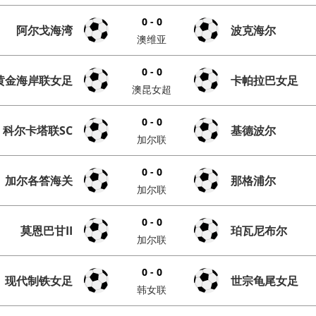
0 - 0
阿尔戈海湾
波克海尔
澳维亚
0 - 0
黄金海岸联女足
卡帕拉巴女足
澳昆女超
0 - 0
科尔卡塔联SC
基德波尔
加尔联
0 - 0
加尔各答海关
那格浦尔
加尔联
0 - 0
莫恩巴甘II
珀瓦尼布尔
加尔联
0 - 0
现代制铁女足
世宗龟尾女足
韩女联