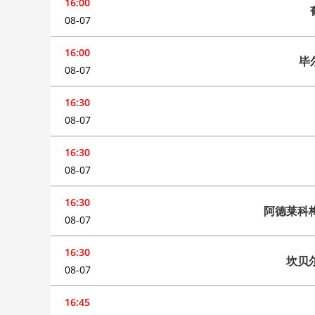
16:00
08-07
16:00
毕
08-07
16:30
08-07
16:30
08-07
16:30
阿德莱科
08-07
16:30
坎贝
08-07
16:45