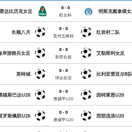
0 - 0
雷达比历克女足
明斯克戴拿模女
欧女杯
0 - 0
长顺八月
红岩村二队
贵州五峰杯
0 - 0
海岸游骑兵女足
艾勒斯利女足
新西女超
0 - 0
英特城
比利亚雷亚尔B
球会友谊
0 - 0
黑镇斯巴达U20
因特莱恩U20
澳威甲U20
0 - 0
普罗斯佩联U20
西部流浪U20
澳威甲U20