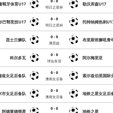
0 - 0
葡萄牙体育U17
勒沃库森U17
明日之星杯
0 - 0
尔巴鄂竞技U17
托特纳姆热刺U1
明日之星杯
0 - 0
昆士兰狮队
布里斯班狮吼青
澳昆超
0 - 0
科尔多瓦
阿尔梅里亚
球会友谊
0 - 0
梅兹女足后备队
索尔兹伯里国际
澳南女后备
0 - 0
尔市女足后备队
地铁之星女足后
澳南女后备
0 - 0
阿德莱德彗星
地铁之星