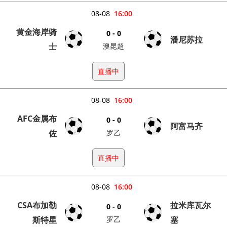
08-08
16:00
黄金海岸骑
0 - 0
潘尼苏拉
士
澳昆超
直播中
08-08
16:00
AFC金属布
0 - 0
阿富马齐
佐
罗乙
直播中
08-08
16:00
CSA布加勒
拉米库瓦尔
0 - 0
斯特星
罗乙
塞