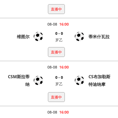
直播中
08-08
16:00
0 - 0
维图尔
蒂米什瓦拉
罗乙
直播中
08-08
16:00
CSM斯拉蒂
CS布加勒斯
0 - 0
纳
罗乙
特迪纳摩
直播中
08-08
16:00