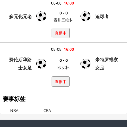
08-08
16:00
0 - 0
多元化元老
追球者
贵州五峰杯
直播中
08-08
16:00
费伦斯华路
米特罗维察
0 - 0
士女足
欧女杯
女足
直播中
赛事标签
NBA
CBA