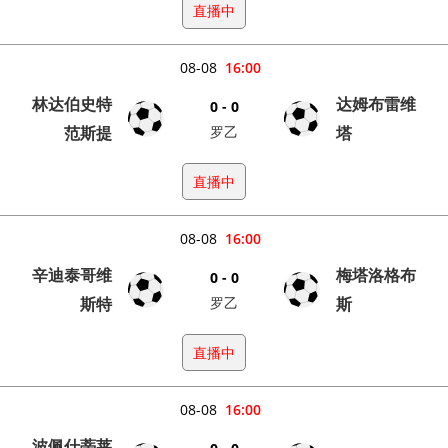
直播中
08-08
16:00
林达伯史特
达姆布雷维
0 - 0
范斯提
罗乙
塔
直播中
08-08
16:00
辛迪泰哥维
梅塔洛格布
0 - 0
斯特
罗乙
斯
直播中
08-08
16:00
波佩什蒂莱