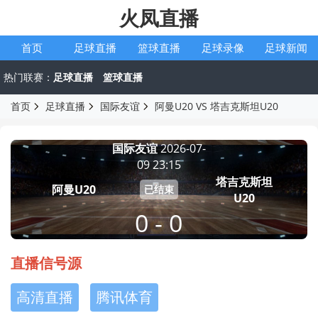
火凤直播
首页
足球直播
篮球直播
足球录像
足球新闻
热门联赛：
足球直播
篮球直播
首页
足球直播
国际友谊
阿曼U20 VS 塔吉克斯坦U20
国际友谊
2026-07-
09 23:15
塔吉克斯坦
阿曼U20
已结束
U20
0 - 0
直播信号源
高清直播
腾讯体育