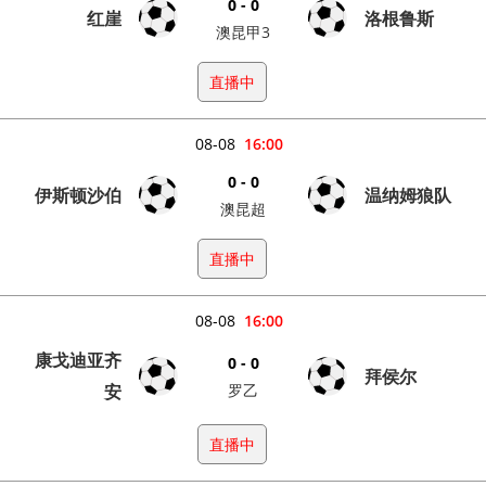
0 - 0
红崖
洛根鲁斯
澳昆甲3
直播中
08-08
16:00
0 - 0
伊斯顿沙伯
温纳姆狼队
澳昆超
直播中
08-08
16:00
康戈迪亚齐
0 - 0
拜侯尔
安
罗乙
直播中