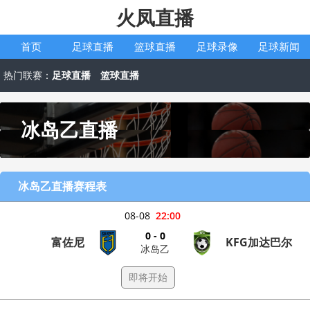
火凤直播
首页
足球直播
篮球直播
足球录像
足球新闻
热门联赛：
足球直播
篮球直播
冰岛乙直播
冰岛乙直播赛程表
08-08
22:00
0 - 0
富佐尼
KFG加达巴尔
冰岛乙
即将开始