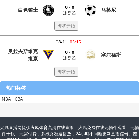
0 - 0
白色骑士
马格尼
冰岛乙
即将开始
08-11
03:15
奥拉夫斯维克
0 - 0
塞尔福斯
冰岛乙
维京
即将开始
热门标签
NBA
CBA
火凤直播网提供火凤体育高清在线直播，火凤免费在线无插件观看，无插
件干扰、无需付费，多线路极速播放，24小时不间断更新直播信号。覆