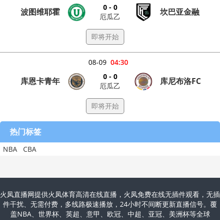
0 - 0
波图维耶霍
坎巴亚金融
厄瓜乙
即将开始
08-09
04:30
0 - 0
库恩卡青年
库尼布洛FC
厄瓜乙
即将开始
热门标签
NBA
CBA
火凤直播网提供火凤体育高清在线直播，火凤免费在线无插件观看，无插
件干扰、无需付费，多线路极速播放，24小时不间断更新直播信号。覆
盖NBA、世界杯、英超、意甲、欧冠、中超、亚冠、美洲杯等全球