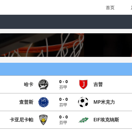
首页
0 - 0
哈卡
吉普
芬甲
0 - 0
查普斯
MP米克力
芬甲
0 - 0
卡亚尼卡帕
EIF埃克纳斯
芬甲