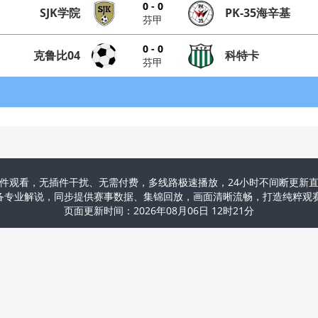
0 - 0
SJK学院
PK-35海辛基
芬甲
0 - 0
克鲁比04
科特卡
芬甲
件观看，无插件干扰、无需付费，多线路极速播放，24小时不间断更新直
配备专业解说，同步提供赛事数据、集锦回放，画面清晰流畅，打造纯粹
页面更新时间：2026年08月06日 12时21分