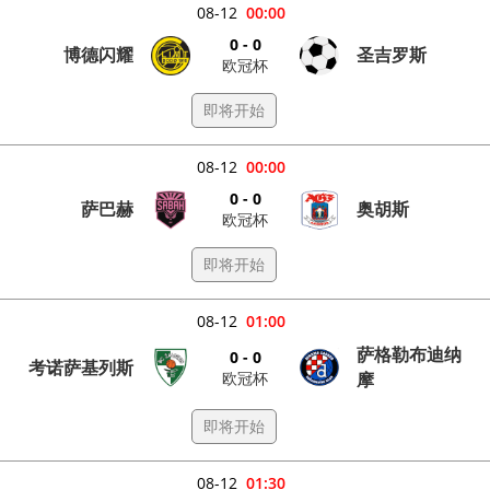
08-12
00:00
0 - 0
博德闪耀
圣吉罗斯
欧冠杯
即将开始
08-12
00:00
0 - 0
萨巴赫
奥胡斯
欧冠杯
即将开始
08-12
01:00
萨格勒布迪纳
0 - 0
考诺萨基列斯
欧冠杯
摩
即将开始
08-12
01:30