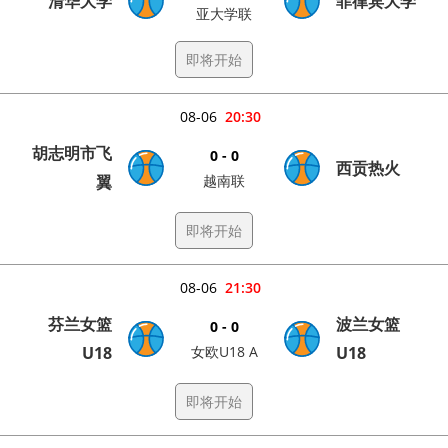
清华大学
菲律宾大学
亚大学联
即将开始
08-06
20:30
胡志明市飞
0 - 0
西贡热火
翼
越南联
即将开始
08-06
21:30
芬兰女篮
波兰女篮
0 - 0
U18
女欧U18 A
U18
即将开始