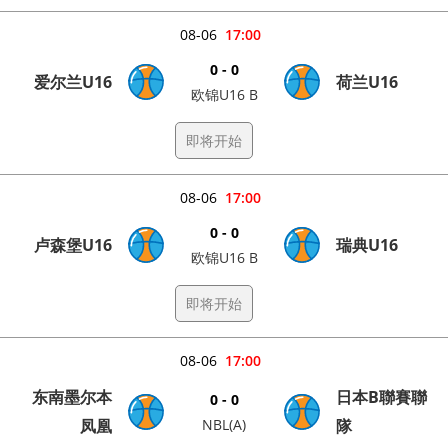
08-06
17:00
0 - 0
爱尔兰U16
荷兰U16
欧锦U16 B
即将开始
08-06
17:00
0 - 0
卢森堡U16
瑞典U16
欧锦U16 B
即将开始
08-06
17:00
东南墨尔本
日本B聯賽聯
0 - 0
凤凰
NBL(A)
隊