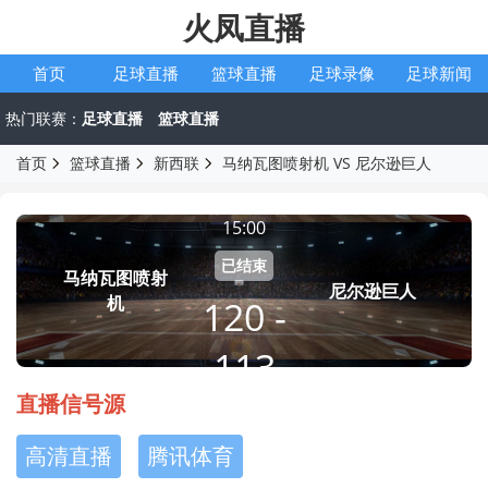
火凤直播
首页
足球直播
篮球直播
足球录像
足球新闻
热门联赛：
足球直播
篮球直播
首页
篮球直播
新西联
马纳瓦图喷射机 VS 尼尔逊巨人
新西联
2026-07-13
15:00
已结束
马纳瓦图喷射
尼尔逊巨人
机
120 -
113
直播信号源
高清直播
腾讯体育