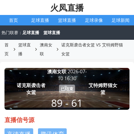
火凤直播
首页
足球直播
篮球直播
足球录像
足球新闻
热门联赛：
足球直播
篮球直播
首
篮球直
澳南女
诺克斯袭击者女篮 VS 艾特姆野猫
页
播
联
女篮
澳南女联
2026-07-
10 16:30
诺克斯袭击者
艾特姆野猫女
已结束
女篮
篮
89 - 61
直播信号源