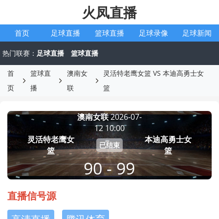
火凤直播
首页
足球直播
篮球直播
足球录像
足球新闻
热门联赛：
足球直播
篮球直播
首
篮球直
澳南女
灵活特老鹰女篮 VS 本迪高勇士女
页
播
联
篮
澳南女联
2026-07-
12 10:00
灵活特老鹰女
本迪高勇士女
已结束
篮
篮
90 - 99
直播信号源