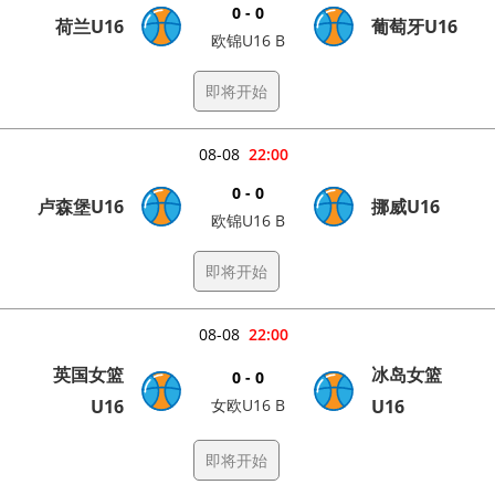
0 - 0
荷兰U16
葡萄牙U16
欧锦U16 B
即将开始
08-08
22:00
0 - 0
卢森堡U16
挪威U16
欧锦U16 B
即将开始
08-08
22:00
英国女篮
冰岛女篮
0 - 0
U16
女欧U16 B
U16
即将开始