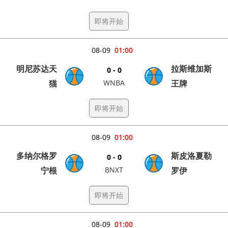
即将开始
08-09
01:00
明尼苏达天
拉斯维加斯
0 - 0
猫
WNBA
王牌
即将开始
08-09
01:00
多纳尔格罗
斯皮洛夏勒
0 - 0
宁根
BNXT
罗伊
即将开始
08-09
01:00