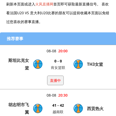
刷新本页面或进入
火凤直播网
首页即可获取最新直播信号。 喜欢
看法国U20 VS 意大利U20比赛的朋友可以提前收藏本页面以免错
过您喜欢的赛事直播。
推荐赛事
08-08
20:00
斯坦比克女
0 - 0
TH3女篮
篮
肯女篮联
直播中
08-08
20:30
胡志明市飞
41 - 42
西贡热火
翼
越南联