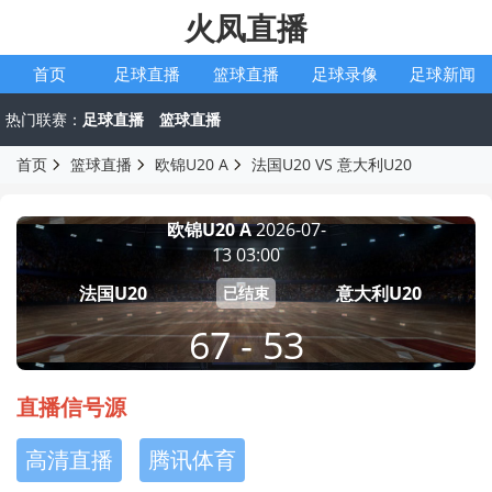
火凤直播
首页
足球直播
篮球直播
足球录像
足球新闻
热门联赛：
足球直播
篮球直播
首页
篮球直播
欧锦U20 A
法国U20 VS 意大利U20
欧锦U20 A
2026-07-
13 03:00
法国U20
意大利U20
已结束
67 - 53
直播信号源
高清直播
腾讯体育