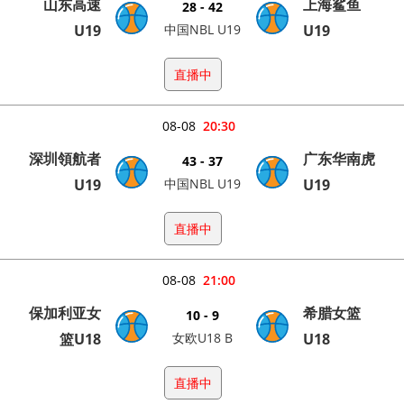
山东高速
上海鲨鱼
28 - 42
U19
中国NBL U19
U19
直播中
08-08
20:30
深圳領航者
广东华南虎
43 - 37
U19
中国NBL U19
U19
直播中
08-08
21:00
保加利亚女
希腊女篮
10 - 9
篮U18
女欧U18 B
U18
直播中