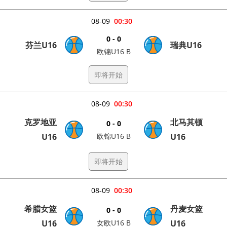
08-09
00:30
0 - 0
芬兰U16
瑞典U16
欧锦U16 B
即将开始
08-09
00:30
克罗地亚
北马其顿
0 - 0
U16
欧锦U16 B
U16
即将开始
08-09
00:30
希腊女篮
丹麦女篮
0 - 0
U16
女欧U16 B
U16