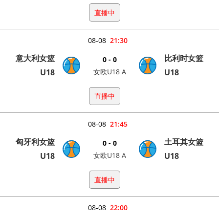
直播中
08-08
21:30
意大利女篮
比利时女篮
0 - 0
U18
女欧U18 A
U18
直播中
08-08
21:45
匈牙利女篮
土耳其女篮
0 - 0
U18
女欧U18 A
U18
直播中
08-08
22:00