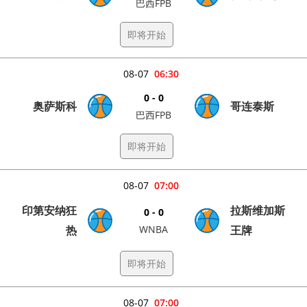
巴西FPB
即将开始
08-07
06:30
0 - 0
奥萨斯科
哥连泰斯
巴西FPB
即将开始
08-07
07:00
印第安纳狂
拉斯维加斯
0 - 0
热
WNBA
王牌
即将开始
08-07
07:00