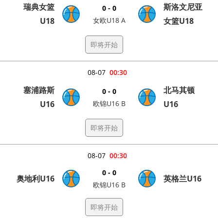
瑞典女篮
斯洛文尼亚
0 - 0
U18
女欧U18 A
女篮U18
即将开始
08-07
00:30
塞浦路斯
北马其顿
0 - 0
U16
欧锦U16 B
U16
即将开始
08-07
00:30
0 - 0
奥地利U16
英格兰U16
欧锦U16 B
即将开始