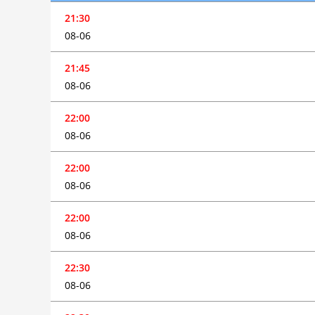
21:30
08-06
21:45
08-06
22:00
08-06
22:00
08-06
22:00
08-06
22:30
08-06