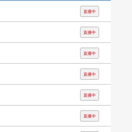
直播中
直播中
直播中
直播中
直播中
直播中