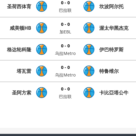
0 - 0
圣荷西体育
坎波阿尔托
巴拉联
0 - 0
咸美顿HB
渥太华黑杰克
加EBL
0 - 0
格达轮科隆
伊巴特罗斯
乌拉Metro
0 - 0
塔瓦雷
特鲁维尔
乌拉Metro
0 - 0
圣阿方索
卡比亞塔公牛
巴拉联