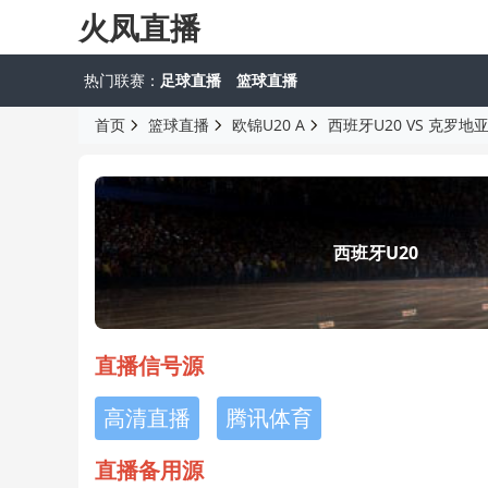
火凤直播
热门联赛：
足球直播
篮球直播
首页
篮球直播
欧锦U20 A
西班牙U20 VS 克罗地亚
西班牙U20
直播信号源
高清直播
腾讯体育
直播备用源