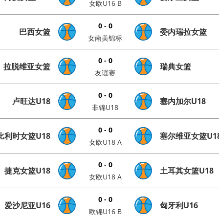
女欧U16 B
0 - 0
巴西女篮
委内瑞拉女篮
女南美锦标
0 - 0
拉脱维亚女篮
瑞典女篮
友谊赛
0 - 0
卢旺达U18
塞内加尔U18
非锦U18
0 - 0
比利时女篮U18
塞尔维亚女篮U1
女欧U18 A
0 - 0
捷克女篮U18
土耳其女篮U18
女欧U18 A
0 - 0
爱沙尼亚U16
匈牙利U16
欧锦U16 B