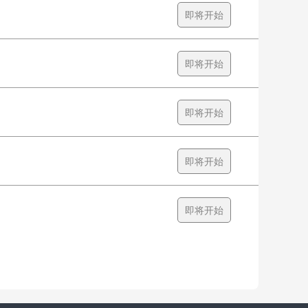
即将开始
即将开始
即将开始
即将开始
即将开始