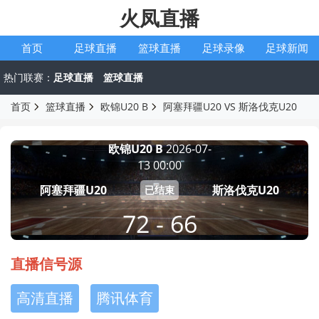
火凤直播
首页
足球直播
篮球直播
足球录像
足球新闻
热门联赛：
足球直播
篮球直播
首页
篮球直播
欧锦U20 B
阿塞拜疆U20 VS 斯洛伐克U20
欧锦U20 B
2026-07-
13 00:00
阿塞拜疆U20
斯洛伐克U20
已结束
72 - 66
直播信号源
高清直播
腾讯体育