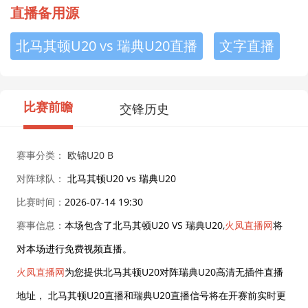
直播备用源
北马其顿U20 vs 瑞典U20直播
文字直播
比赛前瞻
交锋历史
赛事分类：
欧锦U20 B
对阵球队：
北马其顿U20 vs 瑞典U20
比赛时间：
2026-07-14 19:30
赛事信息：
本场包含了北马其顿U20 VS 瑞典U20,
火凤直播网
将
对本场进行免费视频直播。
火凤直播网
为您提供北马其顿U20对阵瑞典U20高清无插件直播
地址， 北马其顿U20直播和瑞典U20直播信号将在开赛前实时更