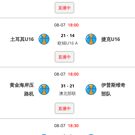
直播中
08-07
18:00
21 - 14
土耳其U16
捷克U16
欧锦U16 A
直播中
08-07
18:00
黄金海岸压
伊普斯维奇
31 - 21
路机
澳北部联
部队
直播中
08-07
18:30