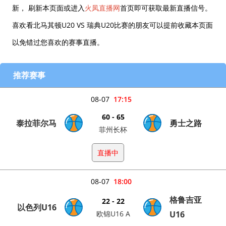
新， 刷新本页面或进入
火凤直播网
首页即可获取最新直播信号。
喜欢看北马其顿U20 VS 瑞典U20比赛的朋友可以提前收藏本页面
以免错过您喜欢的赛事直播。
推荐赛事
08-07
17:15
60 - 65
泰拉菲尔马
勇士之路
菲州长杯
直播中
08-07
18:00
格鲁吉亚
22 - 22
以色列U16
欧锦U16 A
U16