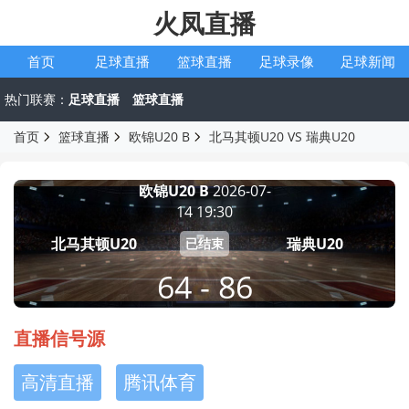
火凤直播
首页
足球直播
篮球直播
足球录像
足球新闻
热门联赛：
足球直播
篮球直播
首页
篮球直播
欧锦U20 B
北马其顿U20 VS 瑞典U20
欧锦U20 B
2026-07-
14 19:30
北马其顿U20
瑞典U20
已结束
64 - 86
直播信号源
高清直播
腾讯体育