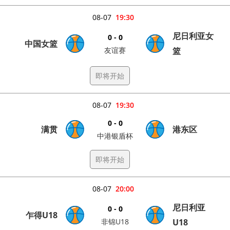
08-07
19:30
尼日利亚女
0 - 0
中国女篮
友谊赛
篮
即将开始
08-07
19:30
0 - 0
满贯
港东区
中港银盾杯
即将开始
08-07
20:00
尼日利亚
0 - 0
乍得U18
非锦U18
U18