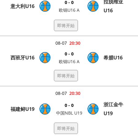
拉脱维亚
0 - 0
意大利U16
欧锦U16 A
U16
即将开始
08-07
20:30
0 - 0
西班牙U16
希腊U16
欧锦U16 A
即将开始
08-07
20:30
浙江金牛
0 - 0
福建鲟U19
中国NBL U19
U19
即将开始