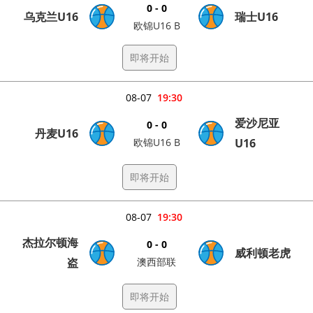
0 - 0
乌克兰U16
瑞士U16
欧锦U16 B
即将开始
08-07
19:30
爱沙尼亚
0 - 0
丹麦U16
欧锦U16 B
U16
即将开始
08-07
19:30
杰拉尔顿海
0 - 0
威利顿老虎
盗
澳西部联
即将开始