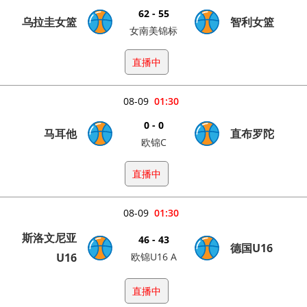
62 - 55
乌拉圭女篮
智利女篮
女南美锦标
直播中
08-09
01:30
0 - 0
马耳他
直布罗陀
欧锦C
直播中
08-09
01:30
斯洛文尼亚
46 - 43
德国U16
U16
欧锦U16 A
直播中