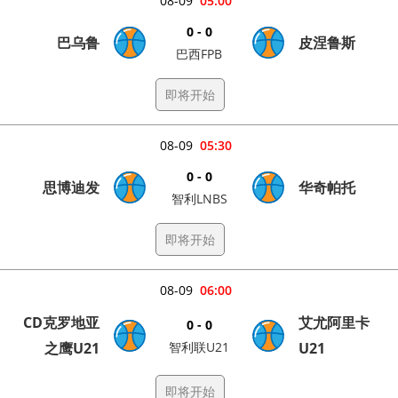
08-09
05:00
0 - 0
巴乌鲁
皮涅鲁斯
巴西FPB
即将开始
08-09
05:30
0 - 0
思博迪发
华奇帕托
智利LNBS
即将开始
08-09
06:00
CD克罗地亚
艾尤阿里卡
0 - 0
之鹰U21
智利联U21
U21
即将开始