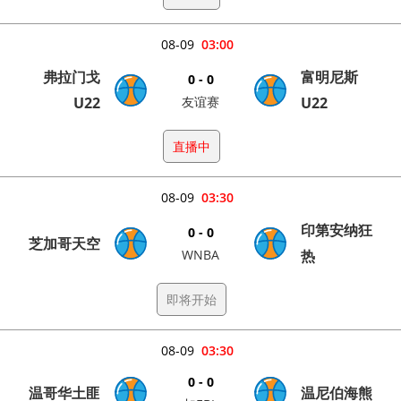
08-09
03:00
弗拉门戈
富明尼斯
0 - 0
U22
友谊赛
U22
直播中
08-09
03:30
印第安纳狂
0 - 0
芝加哥天空
WNBA
热
即将开始
08-09
03:30
0 - 0
温哥华土匪
温尼伯海熊