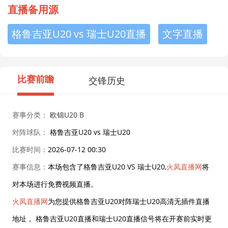
直播备用源
格鲁吉亚U20 vs 瑞士U20直播
文字直播
比赛前瞻
交锋历史
赛事分类：
欧锦U20 B
对阵球队：
格鲁吉亚U20 vs 瑞士U20
比赛时间：
2026-07-12 00:30
赛事信息：
本场包含了格鲁吉亚U20 VS 瑞士U20,
火凤直播网
将
对本场进行免费视频直播。
火凤直播网
为您提供格鲁吉亚U20对阵瑞士U20高清无插件直播
地址， 格鲁吉亚U20直播和瑞士U20直播信号将在开赛前实时更