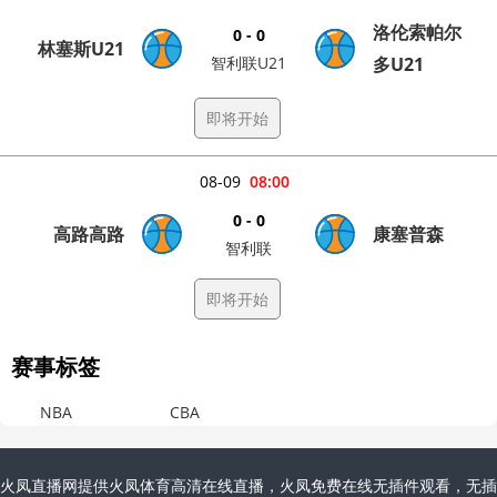
洛伦索帕尔
0 - 0
林塞斯U21
智利联U21
多U21
即将开始
08-09
08:00
0 - 0
高路高路
康塞普森
智利联
即将开始
赛事标签
NBA
CBA
火凤直播网提供火凤体育高清在线直播，火凤免费在线无插件观看，无插