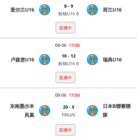
8 - 9
爱尔兰U16
荷兰U16
欧锦U16 B
直播中
08-06
17:00
10 - 12
卢森堡U16
瑞典U16
欧锦U16 B
直播中
08-06
17:00
东南墨尔本
日本B聯賽聯
20 - 5
凤凰
NBL(A)
隊
直播中