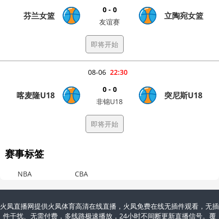
0 - 0
芬兰女篮
立陶宛女篮
友谊赛
即将开始
08-06
22:30
0 - 0
喀麦隆U18
突尼斯U18
非锦U18
即将开始
赛事标签
NBA
CBA
火凤直播网提供火凤体育高清在线直播，火凤免费在线无插件观看，无插
件干扰、无需付费，多线路极速播放，24小时不间断更新直播信号。覆