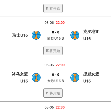
即将开始
08-06
22:00
克罗地亚
0 - 0
瑞士U16
欧锦U16 B
U16
即将开始
08-06
22:00
冰岛女篮
挪威女篮
0 - 0
U16
女欧U16 B
U16
即将开始
08-06
22:30