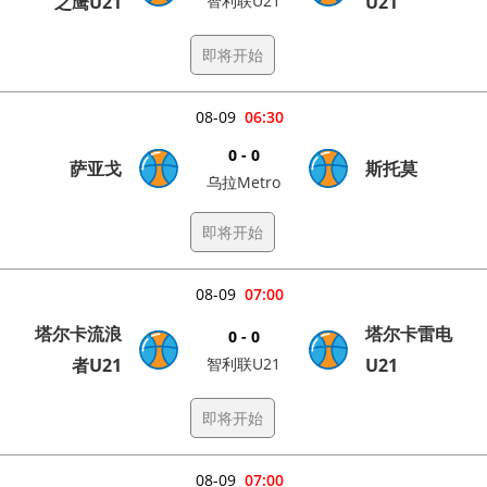
之鹰U21
智利联U21
U21
即将开始
08-09
06:30
0 - 0
萨亚戈
斯托莫
乌拉Metro
即将开始
08-09
07:00
塔尔卡流浪
塔尔卡雷电
0 - 0
者U21
智利联U21
U21
即将开始
08-09
07:00