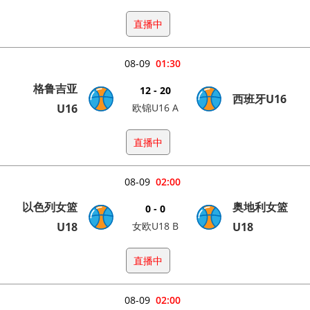
直播中
08-09
01:30
格鲁吉亚
12 - 20
西班牙U16
U16
欧锦U16 A
直播中
08-09
02:00
以色列女篮
奥地利女篮
0 - 0
U18
女欧U18 B
U18
直播中
08-09
02:00