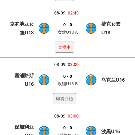
08-09
02:45
克罗地亚女
捷克女篮
0 - 0
篮U18
女欧U18 A
U18
直播中
08-09
03:00
塞浦路斯
0 - 0
乌克兰U16
U16
欧锦U16 B
即将开始
08-09
03:00
保加利亚
0 - 0
波黑U16